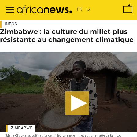
Passer
au
contenu
principal
INFOS
Zimbabwe : la culture du millet plus
résistante au changement climatique
ZIMBABWE
Maria Chagwena, cultivatrice de millet, vanne le millet sur une natte de bambou