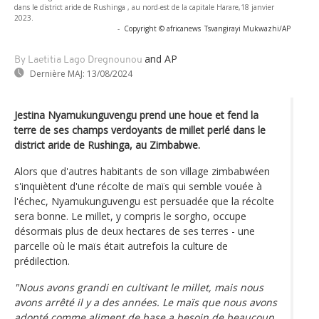
dans le district aride de Rushinga , au nord-est de la capitale Harare,18 janvier
2023.
-
Copyright © africanews
Tsvangirayi Mukwazhi/AP
and AP
By Laetitia Lago Dregnounou
Dernière MAJ:
13/08/2024
Jestina Nyamukunguvengu prend une houe et fend la
terre de ses champs verdoyants de millet perlé dans le
district aride de Rushinga, au Zimbabwe.
Alors que d'autres habitants de son village zimbabwéen
s'inquiètent d'une récolte de maïs qui semble vouée à
l'échec, Nyamukunguvengu est persuadée que la récolte
sera bonne. Le millet, y compris le sorgho, occupe
désormais plus de deux hectares de ses terres - une
parcelle où le maïs était autrefois la culture de
prédilection.
"Nous avons grandi en cultivant le millet, mais nous
avons arrêté il y a des années. Le maïs que nous avons
adopté comme aliment de base a besoin de beaucoup