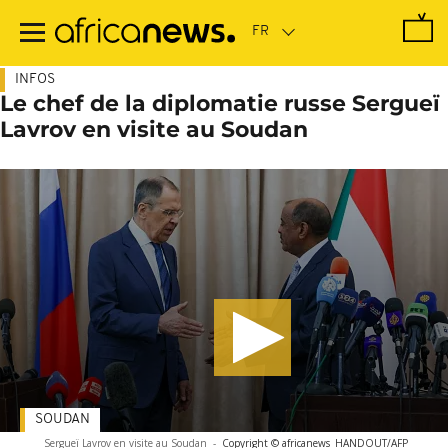
Passer
au
contenu
principal
INFOS
Le chef de la diplomatie russe Sergueï
Lavrov en visite au Soudan
SOUDAN
Sergueï Lavrov en visite au Soudan
-
Copyright © africanews
HANDOUT/AFP