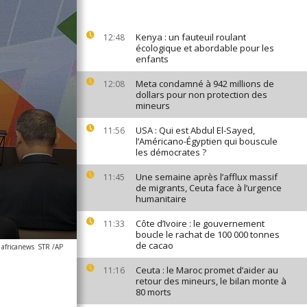
Kenya : un fauteuil roulant
12:48
écologique et abordable pour les
enfants
Meta condamné à 942 millions de
12:08
dollars pour non protection des
mineurs
USA : Qui est Abdul El-Sayed,
11:56
l’Américano-Égyptien qui bouscule
les démocrates ?
Une semaine après l’afflux massif
11:45
de migrants, Ceuta face à l’urgence
humanitaire
Côte d’Ivoire : le gouvernement
11:33
boucle le rachat de 100 000 tonnes
de cacao
 africanews
STR /AP
Ceuta : le Maroc promet d’aider au
11:16
retour des mineurs, le bilan monte à
80 morts