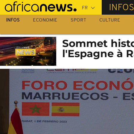
Passer
INFO
au
contenu
INFOS
ECONOMIE
SPORT
CULTURE
principal
Sommet histo
l'Espagne à 