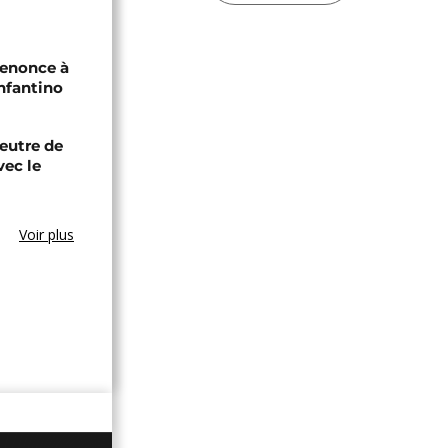
renonce à
Infantino
eutre de
vec le
Voir plus