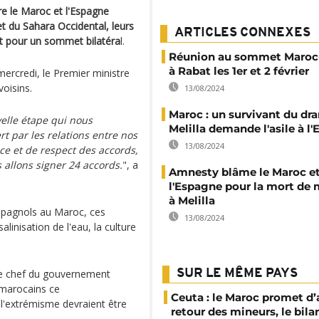
re le Maroc et l'Espagne
t du Sahara Occidental, leurs
ARTICLES CONNEXES
bat pour un sommet bilatéra
l.
Réunion au sommet Maroc
à Rabat les 1er et 2 février
rcredi, le Premier ministre
oisins.
13/08/2024
Maroc : un survivant du dr
elle étape qui nous
Melilla demande l'asile à l
ert par les relations entre nos
13/08/2024
ce et de respect des accords,
allons signer 24 accords.
", a
Amnesty blâme le Maroc e
l'Espagne pour la mort de 
à Melilla
espagnols au Maroc, ces
13/08/2024
alinisation de l'eau, la culture
le chef du gouvernement
SUR LE MÊME PAYS
 marocains ce
Ceuta : le Maroc promet d’
e l'extrémisme devraient être
retour des mineurs, le bil