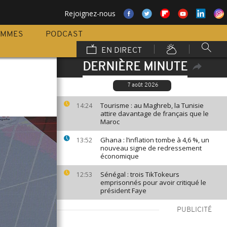
Rejoignez-nous
AMMES
PODCAST
EN DIRECT
DERNIÈRE MINUTE
7 août 2026
Tourisme : au Maghreb, la Tunisie
14:24
attire davantage de français que le
Maroc
Ghana : l’inflation tombe à 4,6 %, un
13:52
nouveau signe de redressement
économique
Sénégal : trois TikTokeurs
12:53
emprisonnés pour avoir critiqué le
président Faye
PUBLICITÉ