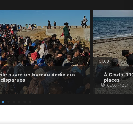
01:03
ivile ouvre un bureau dédié aux
À Ceuta, 1 
 disparues
places
06/08 - 12:21