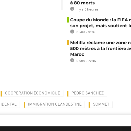
à 80 morts
Il y a 5 heures
Coupe du Monde : la FIFA 
son projet, mais soutient 
06/08 - 10:08
Melilla réclame une zone n
500 mètres à la frontière a
Maroc
05/08 - 09:46
COOPÉRATION ÉCONOMIQUE
PEDRO SANCHEZ
IDENTAL
IMMIGRATION CLANDESTINE
SOMMET