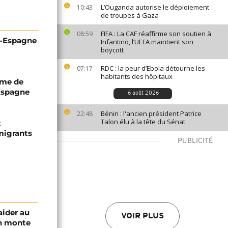
L’Ouganda autorise le déploiement
10:43
de troupes à Gaza
FIFA : La CAF réaffirme son soutien à
08:59
-Espagne
Infantino, l’UEFA maintient son
boycott
RDC : la peur d’Ebola détourne les
07:17
habitants des hôpitaux
ame de
'Espagne
6 août 2026
Bénin : l'ancien président Patrice
22:48
Talon élu à la tête du Sénat
t
migrants
PUBLICITÉ
aider au
VOIR PLUS
an monte