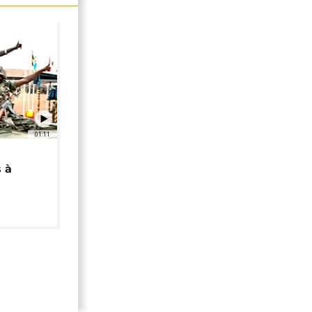
01:11
 à