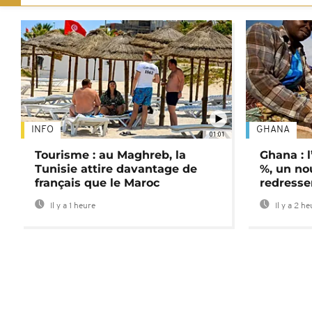
INFO
GHANA
01:01
Tourisme : au Maghreb, la
Ghana : l
Tunisie attire davantage de
%, un no
français que le Maroc
redress
Il y a 1 heure
Il y a 2 h