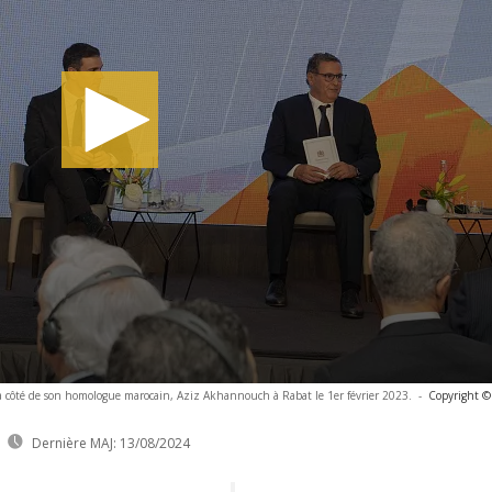
à côté de son homologue marocain, Aziz Akhannouch à Rabat le 1er février 2023.
-
Copyright ©
Dernière MAJ:
13/08/2024