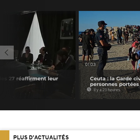
01:03
les 27 réaffirment leur
Ceuta : la Garde c
personnes portées
Il y a 23 heures
PLUS D'ACTUALITÉS