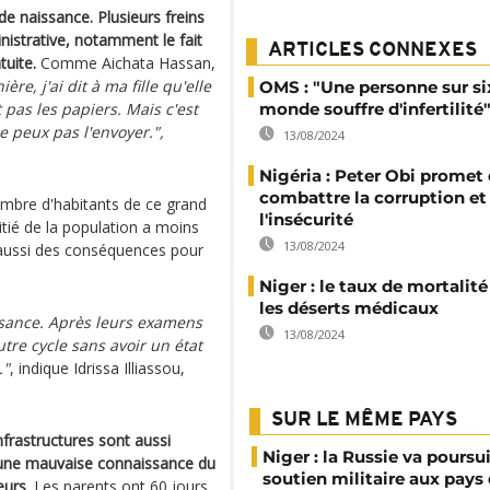
de naissance. Plusieurs freins
istrative, notamment le fait
ARTICLES CONNEXES
tuite.
Comme Aichata Hassan,
re, j'ai dit à ma fille qu'elle
OMS : "Une personne sur si
it pas les papiers. Mais c'est
monde souffre d'infertilité
e peux pas l'envoyer.",
13/08/2024
Nigéria : Peter Obi promet
combattre la corruption et
nombre d'habitants de ce grand
l'insécurité
itié de la population a moins
13/08/2024
t aussi des conséquences pour
Niger : le taux de mortalité
les déserts médicaux
ssance. Après leurs examens
13/08/2024
tre cycle sans avoir un état
."
, indique Idrissa Illiassou,
SUR LE MÊME PAYS
nfrastructures sont aussi
Niger : la Russie va poursu
t une mauvaise connaissance du
soutien militaire aux pays 
œurs
. Les parents ont 60 jours,