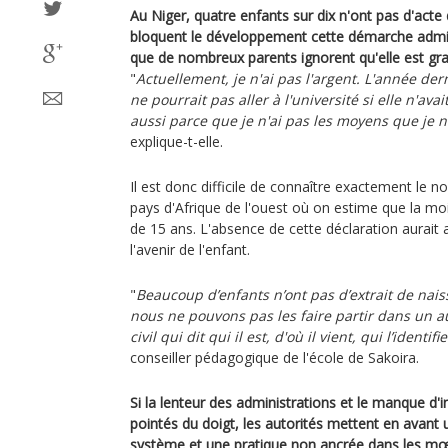
Au Niger, quatre enfants sur dix n'ont pas d'acte 
bloquent le développement cette démarche admin
que de nombreux parents ignorent qu'elle est gra
"
Actuellement, je n'ai pas l'argent. L'année derniè
ne pourrait pas aller à l'université si elle n'ava
aussi parce que je n'ai pas les moyens que je n
explique-t-elle.
Il est donc difficile de connaître exactement le 
pays d'Afrique de l'ouest où on estime que la mo
de 15 ans. L'absence de cette déclaration aurai
l'avenir de l'enfant.
"
Beaucoup d’enfants n’ont pas d’extrait de nai
nous ne pouvons pas les faire partir dans un au
civil qui dit qui il est,
d'où il vient, qui l’identifie
conseiller pédagogique de l'école de Sakoira.
Si la lenteur des administrations et le manque d'i
pointés du doigt, les autorités mettent en avan
système et une pratique non ancrée dans les m