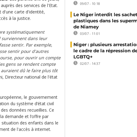
09/07 - 10:18
 auprès des services de l'Etat.
d'une carte d'identité,
Le Niger interdit les sache
ès à la justice.
plastiques dans les super
de Niamey
ncore systématiquement
03/07 - 11:01
l surviennent dans leur
Niger : plusieurs arrestati
 fasse sentir. Par exemple,
le cadre de la répression d
asse sentir pour d'autres
LGBTQ+
 bourse, pour ouvrir un compte
 les gens se rendent compte
02/07 - 14:37
ls auraient dû le faire plus tôt
, Directeur national de l'état
n européenne, le gouvernement
tion du système d’état civil
 des données recueillies. Ce
 la demande et l’offre par
a situation des enfants dans le
ment de l'accès à internet.