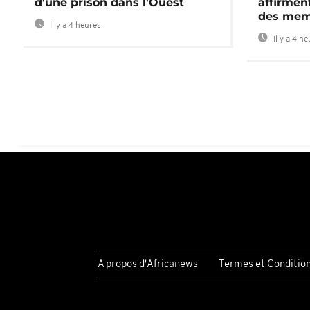
d'une prison dans l'Ouest
affirment
des mem
Il y a 4 heures
Il y a 4 h
A propos d'Africanews
Termes et Conditio