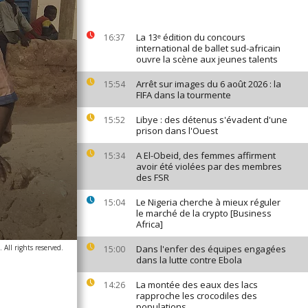
La 13ᵉ édition du concours
16:37
international de ballet sud-africain
ouvre la scène aux jeunes talents
Arrêt sur images du 6 août 2026 : la
15:54
FIFA dans la tourmente
Libye : des détenus s'évadent d'une
15:52
prison dans l'Ouest
A El-Obeid, des femmes affirment
15:34
avoir été violées par des membres
des FSR
Le Nigeria cherche à mieux réguler
15:04
le marché de la crypto [Business
Africa]
All rights reserved.
Dans l'enfer des équipes engagées
15:00
dans la lutte contre Ebola
La montée des eaux des lacs
14:26
rapproche les crocodiles des
populations