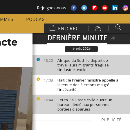
Rejoignez-nous
AMMES
PODCAST
EN DIRECT
DERNIÈRE MINUTE
acte
6 août 2026
Afrique du Sud : le départ de
18:20
travailleurs migrants fragilise
l'industrie textile
Haïti : le Premier ministre appelle à
17:08
la tenue des élections malgré
l'insécurité
Ceuta : la Garde civile ouvre un
16:44
bureau dédié aux personnes
portées disparues
PUBLICITÉ