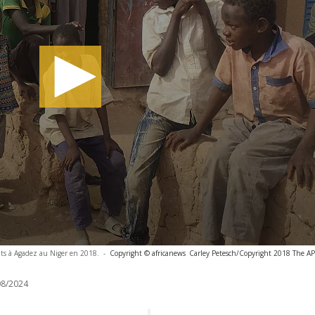
ts à Agadez au Niger en 2018.
-
Copyright © africanews
Carley Petesch/Copyright 2018 The AP. 
8/2024