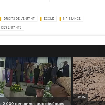
DROITS DE L’ENFANT
ÉCOLE
NAISSANCE
 DES ENFANTS
01:06
e 2 000 personnes aux obsèques