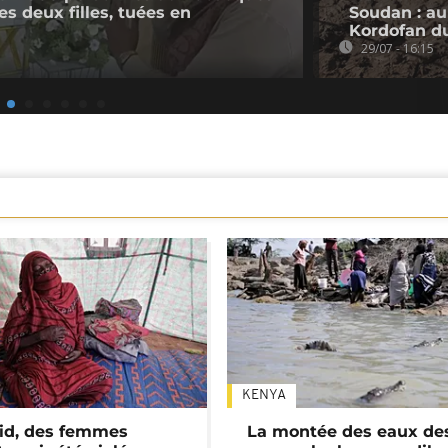
s deux filles, tuées en
Soudan : au
Kordofan d
29/07 - 16:15
KENYA
id, des femmes
La montée des eaux des