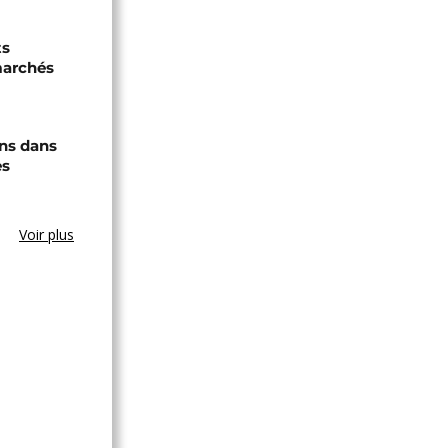
ts
marchés
ons dans
es
Voir plus