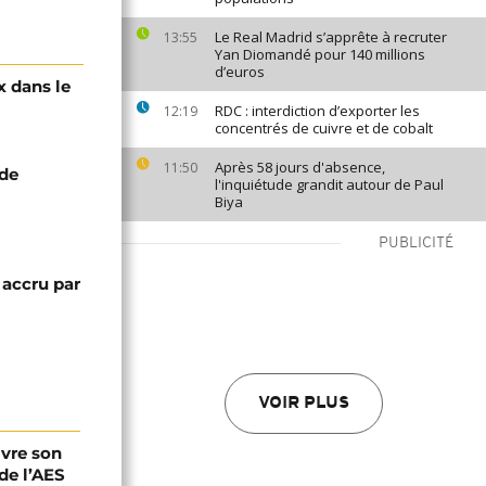
Le Real Madrid s’apprête à recruter
13:55
Yan Diomandé pour 140 millions
d’euros
x dans le
"
RDC : interdiction d’exporter les
12:19
concentrés de cuivre et de cobalt
Après 58 jours d'absence,
11:50
 de
l'inquiétude grandit autour de Paul
Biya
PUBLICITÉ
 accru par
VOIR PLUS
ivre son
de l’AES