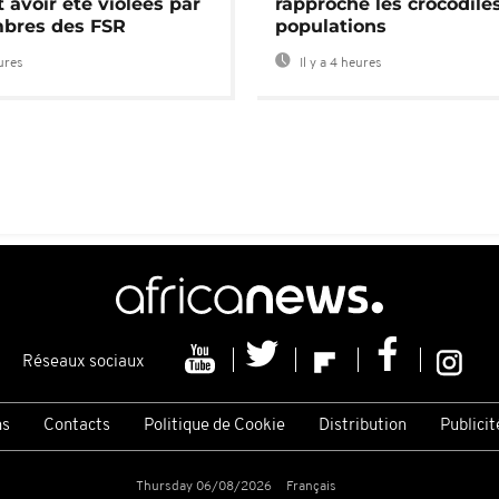
 avoir été violées par
rapproche les crocodile
bres des FSR
populations
eures
Il y a 4 heures
Réseaux sociaux
ns
Contacts
Politique de Cookie
Distribution
Publicit
Thursday 06/08/2026