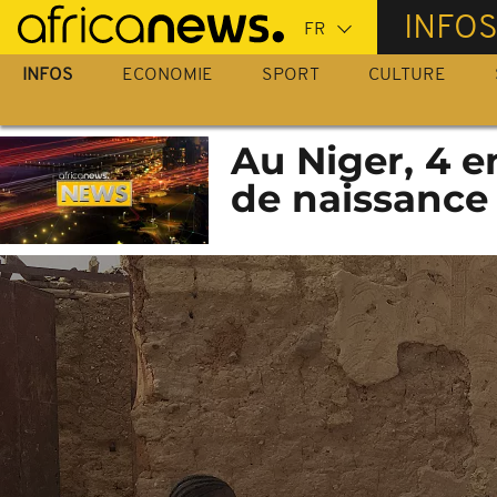
Passer
INFO
au
contenu
INFOS
ECONOMIE
SPORT
CULTURE
principal
Au Niger, 4 e
de naissance