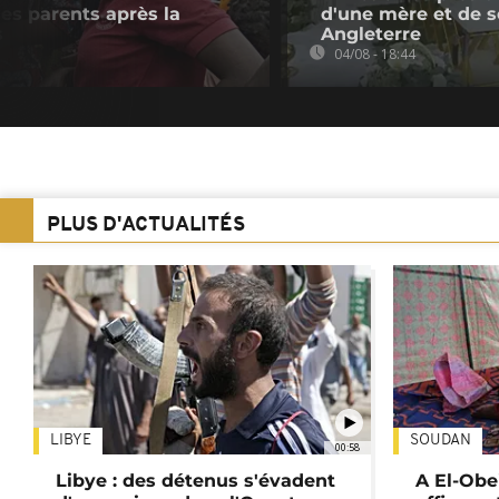
des parents après la
d'une mère et de se
s
Angleterre
04/08 - 18:44
PLUS D'ACTUALITÉS
LIBYE
SOUDAN
00:58
Libye : des détenus s'évadent
A El-Obe