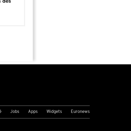
s des
é
Jobs
Apps
Widgets
Euronews