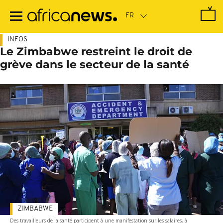
Passer
au
contenu
principal
INFOS
Le Zimbabwe restreint le droit de
grève dans le secteur de la santé
ZIMBABWE
Des travailleurs de la santé participent à une manifestation sur les salaires, à