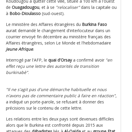
Koudougou à quitter cette ville, située à 100 km à l'ouest
de
Ouagadougou
, et à se
"relocaliser"
dans la capitale ou
à
Bobo-Dioulasso
(sud-ouest).
Le ministère des Affaires étrangères du
Burkina Faso
aurait demandé le changement d'interlocuteur dans un
courrier envoyé fin décembre au ministère français des
Affaires étrangères, selon Le Monde et l'hebdomadaire
Jeune Afrique
.
Interrogé par l'AFP, le
quai d'Orsay
a confirmé avoir
"en
effet reçu une lettre des autorités de transition
burkinabè"
.
"Il ne s'agit pas d'une démarche habituelle et nous
n'avons pas de commentaire public à faire en réaction"
,
a indiqué un porte-parole, se refusant à donner des
précisions sur le contenu de cette lettre.
Les relations entre les deux pays sont devenues difficiles
alors que le Burkina est confronté depuis 2015 aux
attaques des
djihadistes
liés à
Al-Qaïda
et au
groupe Etat