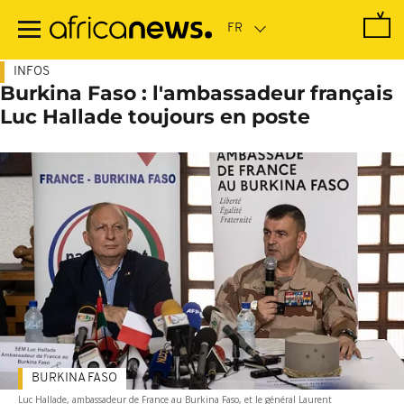
Passer
au
contenu
principal
INFOS
Burkina Faso : l'ambassadeur français
Luc Hallade toujours en poste
BURKINA FASO
Luc Hallade, ambassadeur de France au Burkina Faso, et le général Laurent