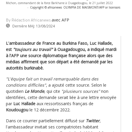
Michon, commandant de la force Barkhane à Ouagadougou, le 21 juillet 2022
-
Copyright © africanews
OLYMPIA DE MAISMONT/AFP or licensors
avec AFP
By Rédaction Africanews
Dernière MAJ:
13/08/2024
L'ambassadeur de France au Burkina Faso, Luc Hallade,
est
"toujours au travail"
à Ouagadougou, a indiqué mardi
à l'AFP une source diplomatique française alors que des
médias affirment que son départ a été demandé par les
autorités burkinabè.
"L'équipe fait un travail remarquable dans des
conditions difficiles"
, a ajouté cette source. Selon le
quotidien
Le Monde
, qui cite
"plusieurs sources"
non
identifiées, cette demande serait liée à une lettre envoyée
par
Luc Hallade
aux ressortissants français de
Koudougou
le 12 décembre 2022.
Dans ce courrier partiellement diffusé sur
Twitter
,
l'ambassadeur invitait ses compatriotes habitant