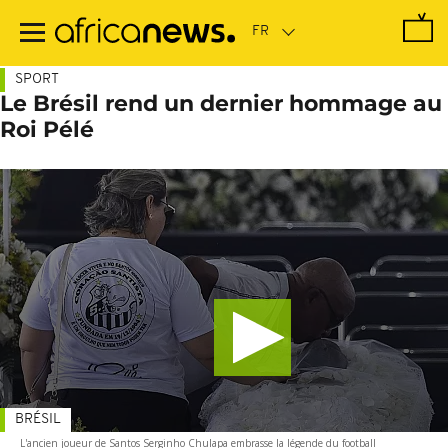
Passer
au
contenu
principal
SPORT
Le Brésil rend un dernier hommage au
Roi Pélé
BRÉSIL
L'ancien joueur de Santos Serginho Chulapa embrasse la légende du football