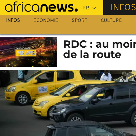
Passer
INFO
au
contenu
INFOS
ECONOMIE
SPORT
CULTURE
principal
RDC : au moi
de la route