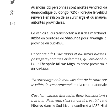
Au moins dix personnes sont mortes vendredi dan
démocratique du Congo (RDC), lorsque le véhicule 
renversé en raison de sa surcharge et du mauvais 
autorités provinciales.
Ce véhicule, qui transportait aussi des marchandi
Kiziba
en territoire de
Shabunda
pour
Mwenga
, 
province du Sud-Kivu.
L'accident a fait
"dix morts et plusieurs blessés,
passagers (hommes et femmes) qui étaient à b
l'AFP
Théophile Kiluwe Migo
, ministre provincial 
du
Sud-Kivu
.
"La surcharge et le mauvais état de la route son
le véhicule s'est renversé"
sur la route nationale
C'est
"un camion Mercedes Benz transportant d
marchandises (qui) s'est renversé très tôt"
vendr
Kitongo
dans le Sud-Kivu, a confirmé à l'AFP Hila