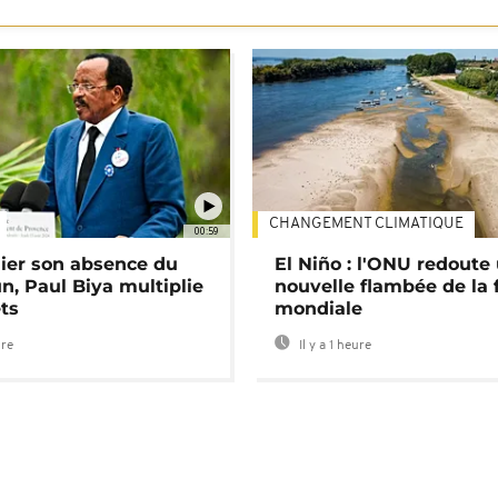
CHANGEMENT CLIMATIQUE
00:59
lier son absence du
El Niño : l'ONU redoute
, Paul Biya multiplie
nouvelle flambée de la 
ts
mondiale
ure
Il y a 1 heure