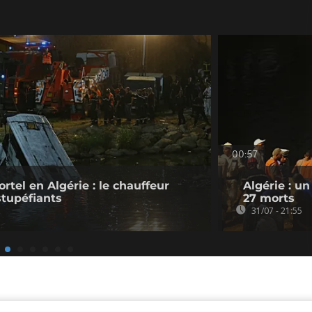
00:57
tel en Algérie : le chauffeur
Algérie : u
stupéfiants
27 morts
31/07 - 21:55