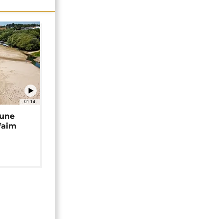
01:14
 une
faim