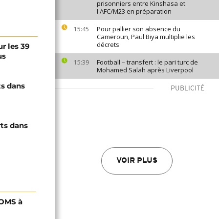
prisonniers entre Kinshasa et
l'AFC/M23 en préparation
Pour pallier son absence du
15:45
Cameroun, Paul Biya multiplie les
décrets
ur les 39
us
Football – transfert : le pari turc de
15:39
Mohamed Salah après Liverpool
ts dans
PUBLICITÉ
ts dans
VOIR PLUS
'OMS à