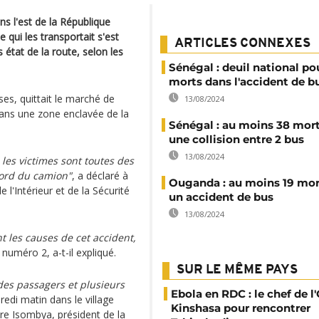
s l'est de la République
qui les transportait s'est
ARTICLES CONNEXES
état de la route, selon les
Sénégal : deuil national po
morts dans l'accident de b
ses, quittait le marché de
13/08/2024
dans une zone enclavée de la
Sénégal : au moins 38 mor
une collision entre 2 bus
13/08/2024
 les victimes sont toutes des
ord du camion"
, a déclaré à
Ouganda : au moins 19 mor
de l'Intérieur et de la Sécurité
un accident de bus
13/08/2024
t les causes de cet accident,
 numéro 2, a-t-il expliqué.
SUR LE MÊME PAYS
es passagers et plusieurs
Ebola en RDC : le chef de l
edi matin dans le village
Kinshasa pour rencontrer
ire Isombya, président de la