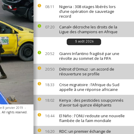
Nigeria : 308 otages libérés lors
08:11
d’une opération de sauvetage
record
Canal+ décroche les droits de la
07:20
Ligue des champions en Afrique
5 août 2026
Gianni Infantino fragilisé par une
20:52
révolte au sommet de la FIFA
Détroit d'Ormuz : un accord de
20:50
réouverture se profile
Crise migratoire : l’Afrique du Sud
18:33
appelle à une réponse africaine
Kenya : des pesticides soupçonnés
18:02
d'avoir tué quinze éléphants
le 8 janvier 2019
-
All rights reserved.
El Niño : l'ONU redoute une nouvelle
16:44
flambée de la faim mondiale
RDC: un premier échange de
16:20