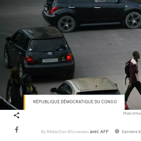
RÉPUBLIQUE DÉMOCRATIQUE DU CONGO
Photo d'illu
avec AFP
Dernière M
By Rédaction Africanews