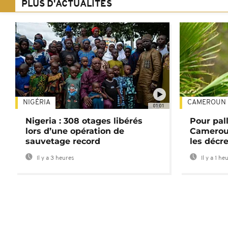
PLUS D'ACTUALITÉS
NIGÉRIA
CAMEROUN
01:01
Nigeria : 308 otages libérés
Pour pal
lors d’une opération de
Cameroun
sauvetage record
les décre
Il y a 3 heures
Il y a 1 he