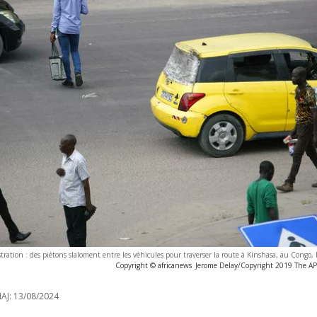
stration : des piétons slaloment entre les véhicules pour traverser la route à Kinshasa, au Congo, 
Copyright © africanews
Jerome Delay/Copyright 2019 The AP. 
AJ:
13/08/2024