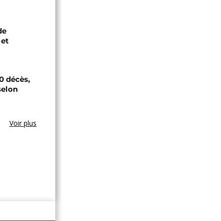
de
 et
0 décès,
selon
Voir plus