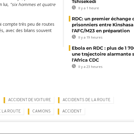
Tshisekedi
n lui,
"six hommes et quatre
Il y a 1 heure
RDC: un premier échange 
i compte très peu de routes
prisonniers entre Kinshasa
és, avec des bilans souvent
l'AFC/M23 en préparation
Il y a 19 heures
Ebola en RDC : plus de 1 70
une trajectoire alarmante 
l'Africa CDC
Il y a 23 heures
ACCIDENT DE VOITURE
ACCIDENTS DE LA ROUTE
E LA ROUTE
CAMIONS
ACCIDENT