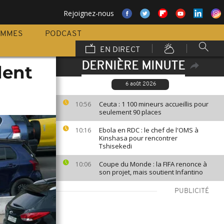
Rejoignez-nous
AMMES
PODCAST
EN DIRECT
DERNIÈRE MINUTE
dent
6 août 2026
Ceuta : 1 100 mineurs accueillis pour
10:56
seulement 90 places
Ebola en RDC : le chef de l'OMS à
10:16
Kinshasa pour rencontrer
Tshisekedi
Coupe du Monde : la FIFA renonce à
10:06
son projet, mais soutient Infantino
PUBLICITÉ