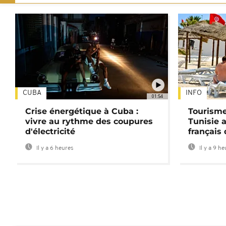
CUBA
INFO
01:54
Crise énergétique à Cuba :
Tourisme
vivre au rythme des coupures
Tunisie 
d'électricité
français
Il y a 6 heures
Il y a 9 h