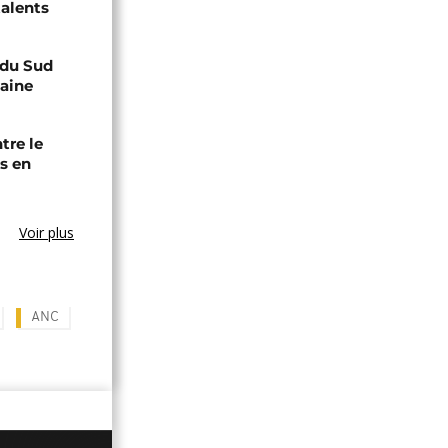
talents
e du Sud
caine
tre le
s en
Voir plus
ANC