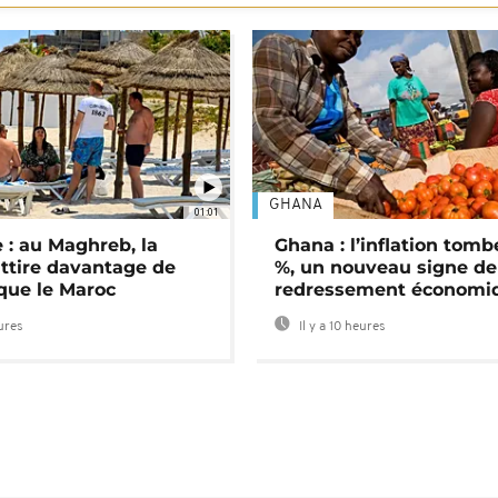
GHANA
01:01
 : au Maghreb, la
Ghana : l’inflation tomb
attire davantage de
%, un nouveau signe de
 que le Maroc
redressement économi
eures
Il y a 10 heures