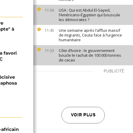
USA : Qui est Abdul El-Sayed,
11:56
l’Américano-Égyptien qui bouscule
les démocrates ?
re
pte" à
Une semaine après l’afflux massif
11:45
de migrants, Ceuta face à l’urgence
humanitaire
Côte d’Ivoire : le gouvernement
11:33
a favori
boucle le rachat de 100 000 tonnes
NC
de cacao
PUBLICITÉ
écisive
amaphosa
VOIR PLUS
-africain