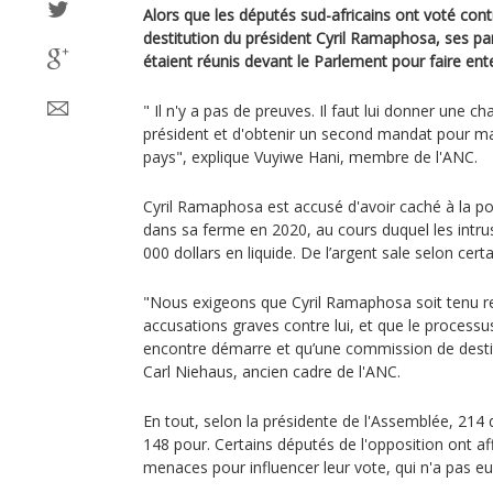
Alors que les députés sud-africains ont voté con
destitution du président Cyril Ramaphosa, ses pa
étaient réunis devant le Parlement pour faire ente
" Il n'y a pas de preuves. Il faut lui donner une c
président et d'obtenir un second mandat pour main
pays", explique Vuyiwe Hani, membre de l'ANC.
Cyril Ramaphosa est accusé d'avoir caché à la po
dans sa ferme en 2020, au cours duquel les intrus
000 dollars en liquide. De l’argent sale selon certa
"Nous exigeons que Cyril Ramaphosa soit tenu re
accusations graves contre lui, et que le processu
encontre démarre et qu’une commission de destit
Carl Niehaus, ancien cadre de l'ANC.
En tout, selon la présidente de l'Assemblée, 214 
148 pour. Certains députés de l'opposition ont af
menaces pour influencer leur vote, qui n'a pas eu l