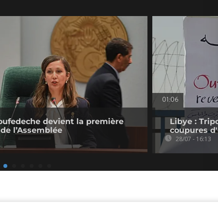
01:06
Boufedeche devient la première
Libye : Trip
de l’Assemblée
coupures d'
28/07 - 16:13