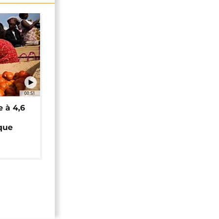
00:51
e à 4,6
que