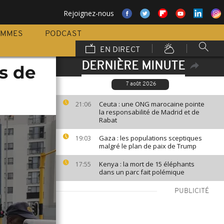
Rejoignez-nous
AMMES
PODCAST
EN DIRECT
DERNIÈRE MINUTE
s de
7 août 2026
Ceuta : une ONG marocaine pointe
21:06
la responsabilité de Madrid et de
Rabat
Gaza : les populations sceptiques
19:03
malgré le plan de paix de Trump
Kenya : la mort de 15 éléphants
17:55
dans un parc fait polémique
PUBLICITÉ