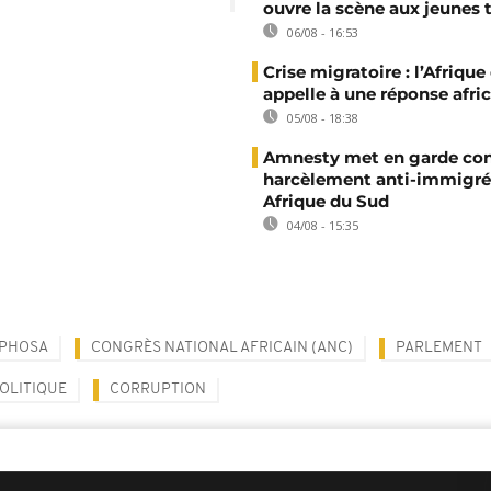
ouvre la scène aux jeunes 
06/08 - 16:53
Crise migratoire : l’Afriqu
appelle à une réponse afri
05/08 - 18:38
Amnesty met en garde con
harcèlement anti-immigré
Afrique du Sud
04/08 - 15:35
APHOSA
CONGRÈS NATIONAL AFRICAIN (ANC)
PARLEMENT
OLITIQUE
CORRUPTION