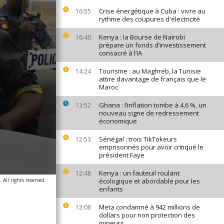
Crise énergétique à Cuba : vivre au
16:55
rythme des coupures d'électricité
Kenya : la Bourse de Nairobi
16:40
prépare un fonds d’investissement
consacré à l’IA
Tourisme : au Maghreb, la Tunisie
14:24
attire davantage de français que le
Maroc
Ghana : l’inflation tombe à 4,6 %, un
13:52
nouveau signe de redressement
économique
Sénégal : trois TikTokeurs
12:53
emprisonnés pour avoir critiqué le
président Faye
Kenya : un fauteuil roulant
12:48
All rights reserved.
écologique et abordable pour les
enfants
Meta condamné à 942 millions de
12:08
dollars pour non protection des
mineurs