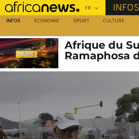
Passer
INFO
au
contenu
INFOS
ECONOMIE
SPORT
CULTURE
principal
Afrique du Su
Ramaphosa d