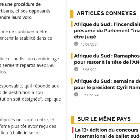
tre une procédure de
rtisans, et ses opposants
ARTICLES CONNEXES
ndre leurs voix.
Afrique du Sud : l'incendiai
présumé du Parlement "ina
hance de continuer à être
être jugé
tenir la stabilité dans ce
13/08/2024
Afrique du Sud : Ramaphos
lice et au fisc un cambriolage
pour rester à la tête de l'A
 seraient repartis avec 580
13/08/2024
ins.
Afrique du Sud : semaine d
sponsable, qu'il réponde aux
pour le président Cyril R
s de destitution à son
13/08/2024
ution soit désignée", explique
députés ont voté contre, et
SUR LE MÊME PAYS
firmé plus tôt avoir reçu des
La 13ᵉ édition du concours
ieu à bulletin secret.
international de ballet sud