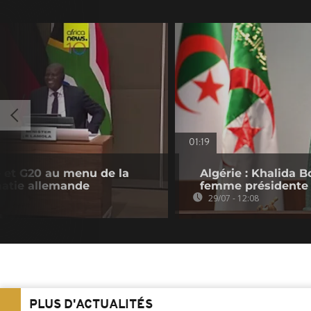
01:19
e et G20 au menu de la
Algérie : Khalida 
omatie allemande
femme présidente 
29/07 - 12:08
PLUS D'ACTUALITÉS