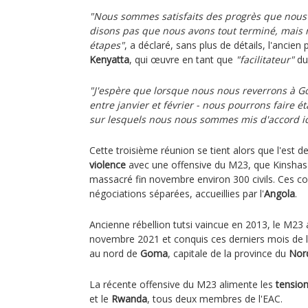
"Nous sommes satisfaits des progrès que nous 
disons pas que nous avons tout terminé, mais 
étapes"
, a déclaré, sans plus de détails, l'ancie
Kenyatta
, qui œuvre en tant que
"facilitateur"
d
"J'espère que lorsque nous nous reverrons à Gom
entre janvier et février - nous pourrons faire é
sur lesquels nous nous sommes mis d'accord ic
Cette troisième réunion se tient alors que l'est 
violence
avec une offensive du M23, que Kinshasa
massacré fin novembre environ 300 civils. Ces co
négociations séparées, accueillies par l'
Angola
.
Ancienne rébellion tutsi vaincue en 2013, le M23 
novembre 2021 et conquis ces derniers mois de la
au nord de
Goma
, capitale de la province du
Nor
La récente offensive du M23 alimente les
tensio
et le
Rwanda
, tous deux membres de l'EAC.