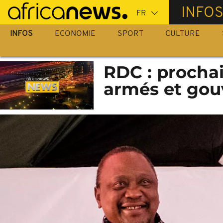
Passer
INFO
au
contenu
INFOS
ECONOMIE
SPORT
CULTURE
principal
RDC : procha
armés et gou