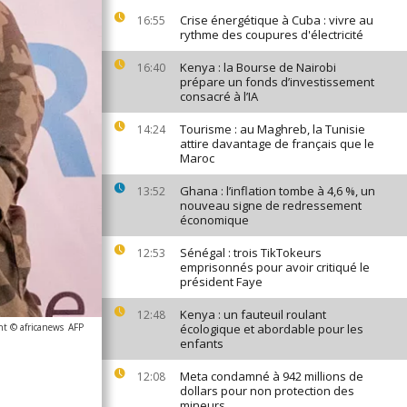
Crise énergétique à Cuba : vivre au
16:55
rythme des coupures d'électricité
Kenya : la Bourse de Nairobi
16:40
prépare un fonds d’investissement
consacré à l’IA
Tourisme : au Maghreb, la Tunisie
14:24
attire davantage de français que le
Maroc
Ghana : l’inflation tombe à 4,6 %, un
13:52
nouveau signe de redressement
économique
Sénégal : trois TikTokeurs
12:53
emprisonnés pour avoir critiqué le
président Faye
Kenya : un fauteuil roulant
12:48
ht © africanews
AFP
écologique et abordable pour les
enfants
Meta condamné à 942 millions de
12:08
dollars pour non protection des
mineurs