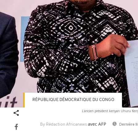
RÉPUBLIQUE DÉMOCRATIQUE DU CONGO
L'ancien président kenyan Uhuru Kenya
avec AFP
Dernière M
By Rédaction Africanews