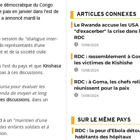
ue démocratique du Congo
paix en janvier dans l'est de
ARTICLES CONNEXES
, a annoncé mardi la
Le Rwanda accuse les USA
"d'exacerber" la crise dans l
RDC
me session du
"dialogue inter-
obi représentants d'une
13/08/2024
t de la société civile.
RDC : rassemblement à Go
les victimes de Kishishe
 l'est du pays et que
Kinshasa
13/08/2024
 pas à ces discussions.
RDC : à Goma, les chefs rel
unia pour évaluer les
réunissent pour la paix
genda de moyen et long
13/08/2024
es discussions
, dans un
rd à un
"maintien d'une
SUR LE MÊME PAYS
 des enfants soldats et à
RDC : la peur d’Ebola déto
ion.
habitants des hôpitaux