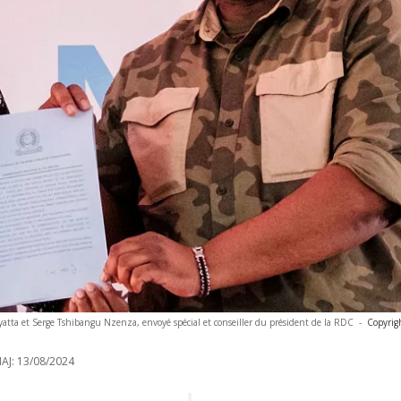
tta et Serge Tshibangu Nzenza, envoyé spécial et conseiller du président de la RDC
-
Copyrig
AJ:
13/08/2024