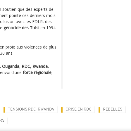
 soutien que des experts de
ent pointé ces derniers mois.
collusion avec les FDLR, des
le
génocide des Tutsi
en 1994
 en proie aux violences de plus
30 ans.
a, Ouganda, RDC, Rwanda,
l'envoi d'une
force régionale
,
TENSIONS RDC-RWANDA
CRISE EN RDC
REBELLES
RS