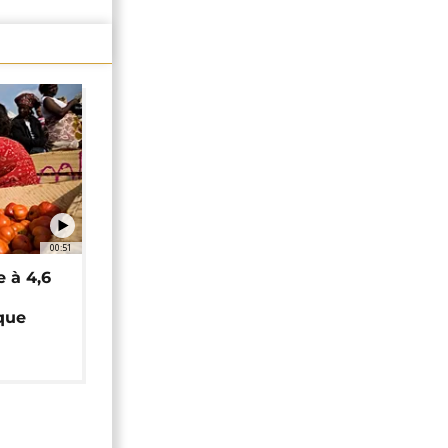
00:51
e à 4,6
que