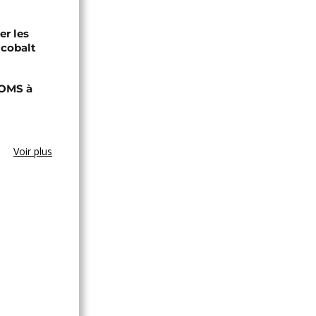
er les
 cobalt
'OMS à
Voir plus