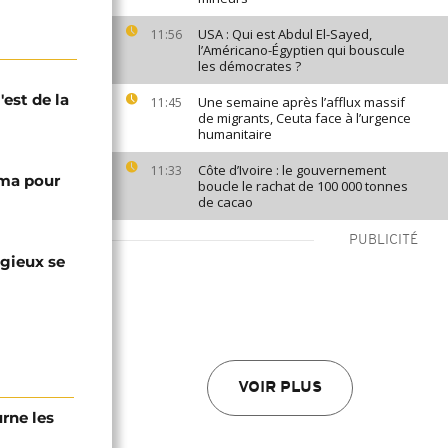
USA : Qui est Abdul El-Sayed,
11:56
l’Américano-Égyptien qui bouscule
les démocrates ?
'est de la
Une semaine après l’afflux massif
11:45
de migrants, Ceuta face à l’urgence
humanitaire
Côte d’Ivoire : le gouvernement
11:33
ma pour
boucle le rachat de 100 000 tonnes
de cacao
PUBLICITÉ
igieux se
VOIR PLUS
urne les