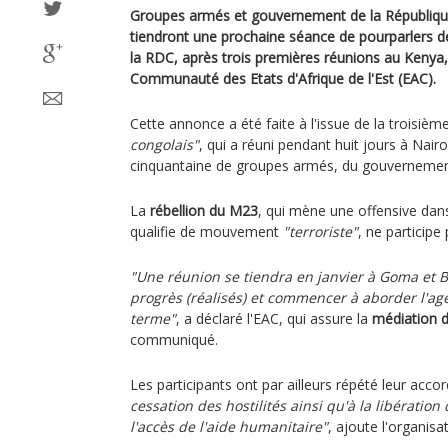
Groupes armés et gouvernement de la Républiq
tiendront une prochaine séance de pourparlers de 
la RDC, après trois premières réunions au Kenya
Communauté des Etats d'Afrique de l'Est (EAC).
Cette annonce a été faite à l'issue de la troisiè
congolais"
, qui a réuni pendant huit jours à Nair
cinquantaine de groupes armés, du gouvernement e
La
rébellion du M23
, qui mène une offensive dans
qualifie de mouvement
"terroriste"
, ne participe
"Une réunion se tiendra en janvier à Goma et B
progrès (réalisés) et commencer à aborder l'a
terme"
, a déclaré l'EAC, qui assure la
médiation d
communiqué.
Les participants ont par ailleurs répété leur acco
cessation des hostilités ainsi qu'à la libération
l'accès de l'aide humanitaire"
, ajoute l'organisat