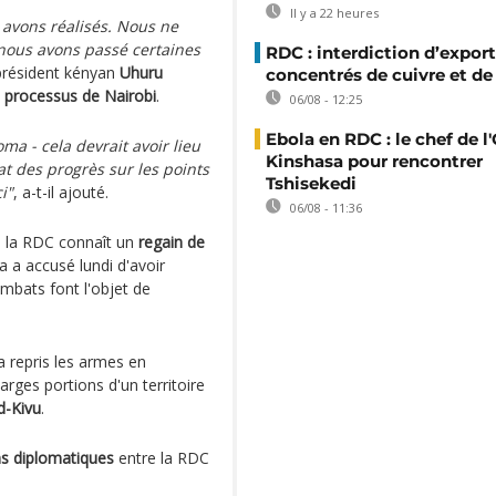
Il y a 22 heures
avons réalisés. Nous ne
nous avons passé certaines
RDC : interdiction d’export
n président kényan
Uhuru
concentrés de cuivre et de
u
processus de Nairobi
.
06/08 - 12:25
Ebola en RDC : le chef de l
a - cela devrait avoir lieu
Kinshasa pour rencontrer
tat des progrès sur les points
Tshisekedi
i"
, a-t-il ajouté.
06/08 - 11:36
de la RDC connaît un
regain de
 a accusé lundi d'avoir
mbats font l'objet de
a repris les armes en
rges portions d'un territoire
d-Kivu
.
ns diplomatiques
entre la RDC