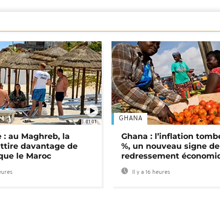
GHANA
01:01
 : au Maghreb, la
Ghana : l’inflation tomb
attire davantage de
%, un nouveau signe de
 que le Maroc
redressement économi
heures
Il y a 16 heures