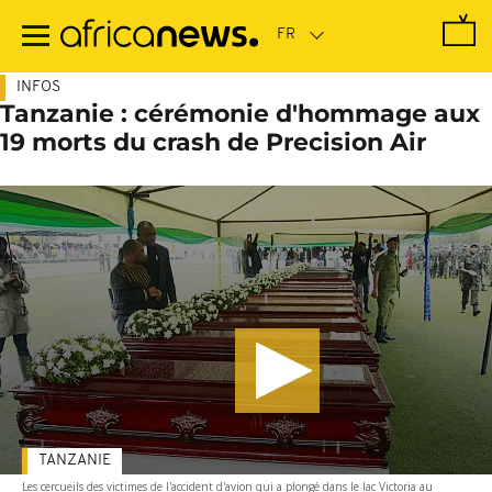
Passer
au
contenu
principal
INFOS
Tanzanie : cérémonie d'hommage aux
19 morts du crash de Precision Air
TANZANIE
Les cercueils des victimes de l'accident d'avion qui a plongé dans le lac Victoria au