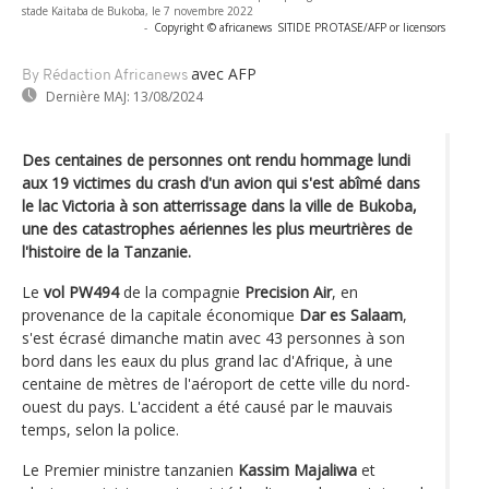
stade Kaitaba de Bukoba, le 7 novembre 2022
-
Copyright © africanews
SITIDE PROTASE/AFP or licensors
avec AFP
By Rédaction Africanews
Dernière MAJ:
13/08/2024
Des centaines de personnes ont rendu hommage lundi
aux 19 victimes du crash d'un avion qui s'est abîmé dans
le lac Victoria à son atterrissage dans la ville de Bukoba,
une des catastrophes aériennes les plus meurtrières de
l'histoire de la Tanzanie.
Le
vol PW494
de la compagnie
Precision Air
, en
provenance de la capitale économique
Dar es Salaam
,
s'est écrasé dimanche matin avec 43 personnes à son
bord dans les eaux du plus grand lac d'Afrique, à une
centaine de mètres de l'aéroport de cette ville du nord-
ouest du pays. L'accident a été causé par le mauvais
temps, selon la police.
Le Premier ministre tanzanien
Kassim Majaliwa
et