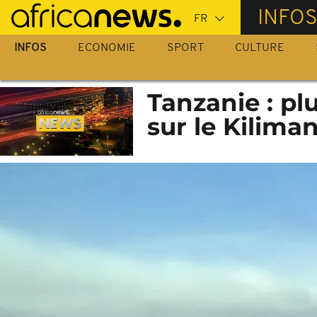
Passer
INFO
au
contenu
INFOS
ECONOMIE
SPORT
CULTURE
principal
Tanzanie : pl
sur le Kilima