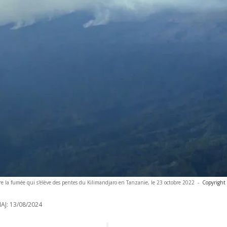
re la fumée qui s'élève des pentes du Kilimandjaro en Tanzanie, le 23 octobre 2022
-
Copyright
AJ:
13/08/2024