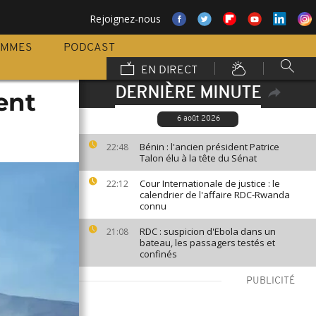
Rejoignez-nous
AMMES
PODCAST
EN DIRECT
DERNIÈRE MINUTE
ent
6 août 2026
Bénin : l'ancien président Patrice
22:48
Talon élu à la tête du Sénat
Cour Internationale de justice : le
22:12
calendrier de l'affaire RDC-Rwanda
connu
RDC : suspicion d'Ebola dans un
21:08
bateau, les passagers testés et
confinés
PUBLICITÉ