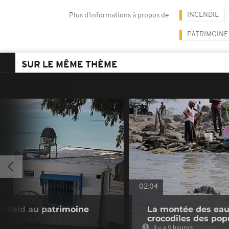
INCENDIE
Plus d'informations à propos de
PATRIMOINE
SUR LE MÊME THÈME
02:04
Bou Saïd au patrimoine
La montée des eaux
crocodiles des pop
Il y a 9 heures