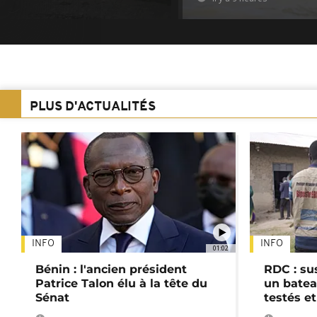
PLUS D'ACTUALITÉS
INFO
INFO
01:02
Bénin : l'ancien président
RDC : su
Patrice Talon élu à la tête du
un batea
Sénat
testés et