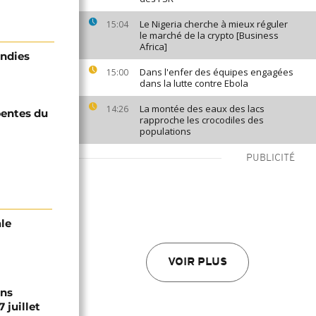
Le Nigeria cherche à mieux réguler
15:04
le marché de la crypto [Business
Africa]
endies
Dans l'enfer des équipes engagées
15:00
dans la lutte contre Ebola
La montée des eaux des lacs
14:26
pentes du
rapproche les crocodiles des
populations
PUBLICITÉ
ale
VOIR PLUS
ons
 juillet