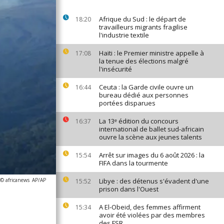
Afrique du Sud : le départ de
18:20
travailleurs migrants fragilise
l'industrie textile
Haïti : le Premier ministre appelle à
17:08
la tenue des élections malgré
l'insécurité
Ceuta : la Garde civile ouvre un
16:44
bureau dédié aux personnes
portées disparues
La 13ᵉ édition du concours
16:37
international de ballet sud-africain
ouvre la scène aux jeunes talents
Arrêt sur images du 6 août 2026 : la
15:54
FIFA dans la tourmente
 © africanews
AP/AP
Libye : des détenus s'évadent d'une
15:52
prison dans l'Ouest
A El-Obeid, des femmes affirment
15:34
avoir été violées par des membres
des FSR