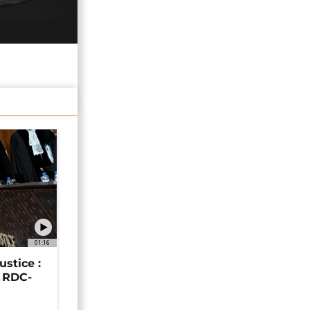
01:16
ustice :
e RDC-