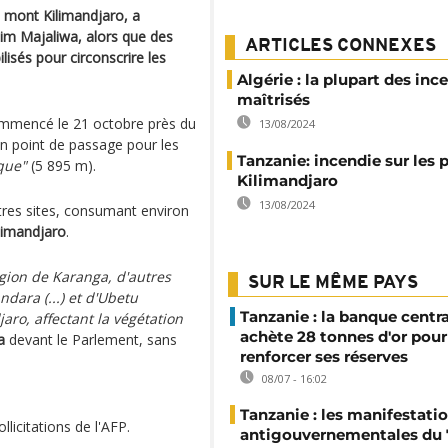
e mont Kilimandjaro, a
sim Majaliwa, alors que des
ARTICLES CONNEXES
lisés pour circonscrire les
Algérie : la plupart des inc
maîtrisés
commencé le 21 octobre près du
13/08/2024
 un point de passage pour les
Tanzanie: incendie sur les 
ique"
(5 895 m).
Kilimandjaro
13/08/2024
res sites, consumant environ
ilimandjaro
.
égion de Karanga, d'autres
SUR LE MÊME PAYS
dara (...) et d'Ubetu
Tanzanie : la banque centr
aro, affectant la végétation
achète 28 tonnes d'or pour
a
devant le Parlement, sans
renforcer ses réserves
08/07 - 16:02
Tanzanie : les manifestati
licitations de l'AFP.
antigouvernementales du 7