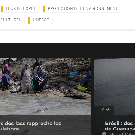
FEUX DE FORÊT
PROTECTION DE L'ENVIRONNEMENT
 CULTUREL
UNESCO
01:59
 des lacs rapproche les
Brésil : de
ulations
de Guanaba
04/08 - 10:49