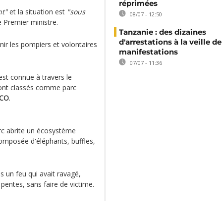
réprimées
nt"
et la situation est
"sous
08/07 - 12:50
e Premier ministre.
Tanzanie : des dizaines
d'arrestations à la veille de
nir les pompiers et volontaires
manifestations
07/07 - 11:36
st connue à travers le
 sont classés comme parc
SCO
.
arc abrite un écosystème
omposée d'éléphants, buffles,
s un feu qui avait ravagé,
entes, sans faire de victime.