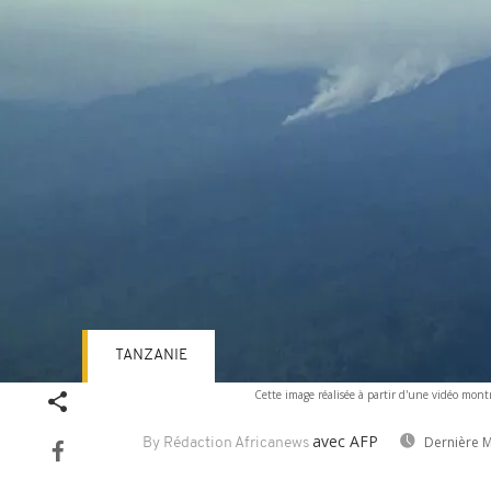
TANZANIE
Cette image réalisée à partir d'une vidéo mont
avec AFP
Dernière M
By Rédaction Africanews