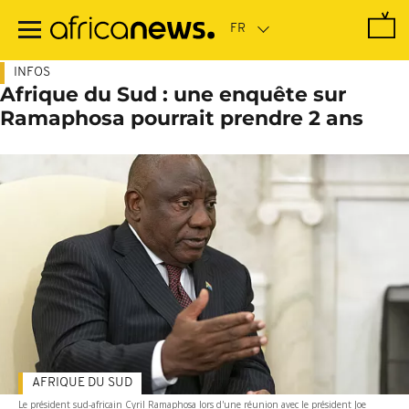
Passer
au
contenu
principal
INFOS
Afrique du Sud : une enquête sur
Ramaphosa pourrait prendre 2 ans
AFRIQUE DU SUD
Le président sud-africain Cyril Ramaphosa lors d'une réunion avec le président Joe