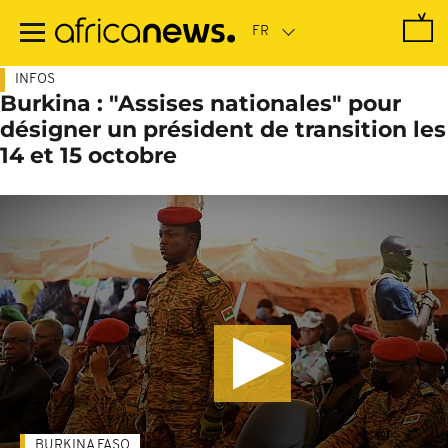
Passer
au
contenu
principal
INFOS
Burkina : "Assises nationales" pour
désigner un président de transition les
14 et 15 octobre
BURKINA FASO