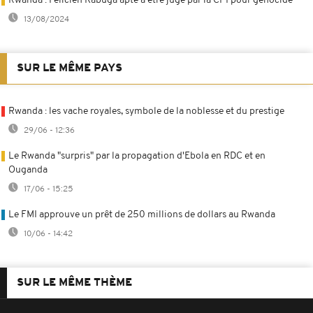
Rwanda : Félicien Kabuga apte à être jugé par la CPI pour génocide
13/08/2024
SUR LE MÊME PAYS
Rwanda : les vache royales, symbole de la noblesse et du prestige
29/06 - 12:36
Le Rwanda "surpris" par la propagation d'Ebola en RDC et en
Ouganda
17/06 - 15:25
Le FMI approuve un prêt de 250 millions de dollars au Rwanda
10/06 - 14:42
SUR LE MÊME THÈME