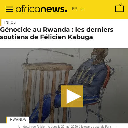
Passer
au
contenu
principal
INFOS
Génocide au Rwanda : les derniers
soutiens de Félicien Kabuga
RWANDA
Un dessin de Félicien Kabuga le 20 mai 2020 à le cour d'appel de Paris.
-