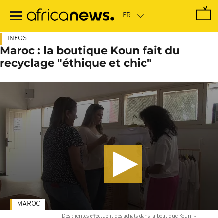
Passer
au
contenu
principal
INFOS
Maroc : la boutique Koun fait du
recyclage "éthique et chic"
MAROC
Des clientes effectuent des achats dans la boutique Koun
-