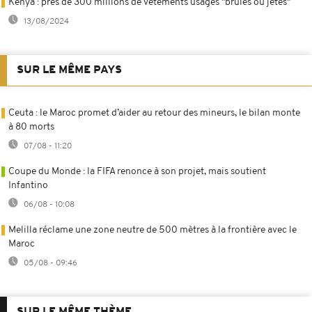
Kenya : près de 300 millions de vêtements usagés "brûlés ou jetés"
13/08/2024
SUR LE MÊME PAYS
Ceuta : le Maroc promet d’aider au retour des mineurs, le bilan monte
à 80 morts
07/08 - 11:20
Coupe du Monde : la FIFA renonce à son projet, mais soutient
Infantino
06/08 - 10:08
Melilla réclame une zone neutre de 500 mètres à la frontière avec le
Maroc
05/08 - 09:46
SUR LE MÊME THÈME