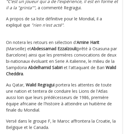
"C'est un joueur qui a de l'expérience, il est en forme et
il a la "grinta""
, a commenté Regragui.
A propos de sa liste définitive pour le Mondial, il a
expliqué que
"rien n'est acté"
.
On notera les retours en sélection d'
Amine Harit
(Marseille) et
Abdessamad Ezzalzouli
(prêté à Osasuna par
Barcelone) ainsi que les premières convocations de deux
bi-nationaux évoluant en Serie A italienne, le milieu de la
Sampdoria
Abdelhamid Sabiri
et l'attaquant de Bari
Walid
Cheddira
.
Au Qatar,
Walid Regragui
portera les attentes de toute
une nation et tentera de conduire les Lions de l'Atlas
aussi loin que leurs prédécesseurs de 1986, première
équipe africaine de l'histoire à atteindre un huitième de
finale du Mondial.
Versé dans le groupe F, le Maroc affrontera la Croatie, la
Belgique et le Canada.