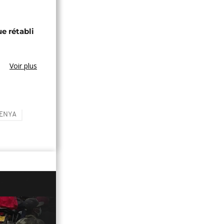
ue rétabli
Voir plus
KENYA