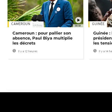
CAMEROUN
GUINÉE
00:59
Cameroun : pour pallier son
Guinée :
absence, Paul Biya multiplie
préside
les décrets
les tensi
Il y a 12 heures
Il y a 14 h