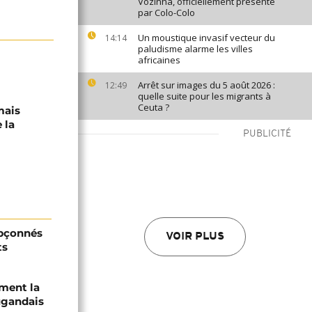
Vozinha, officiellement présenté
par Colo-Colo
Un moustique invasif vecteur du
14:14
paludisme alarme les villes
africaines
Arrêt sur images du 5 août 2026 :
12:49
quelle suite pour les migrants à
Ceuta ?
mais
 la
PUBLICITÉ
upçonnés
VOIR PLUS
ts
ament la
ugandais