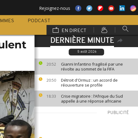
Rejoignez-nous
AMMES
PODCAST
EN DIRECT
DERNIÈRE MINUTE
ulent
5 août 2026
Gianni Infantino fragilisé par une
20:52
révolte au sommet de la FIFA
Détroit d'Ormuz : un accord de
20:50
réouverture se profile
Crise migratoire : l’Afrique du Sud
18:33
appelle à une réponse africaine
PUBLICITÉ