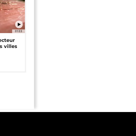
01:03
ecteur
 villes