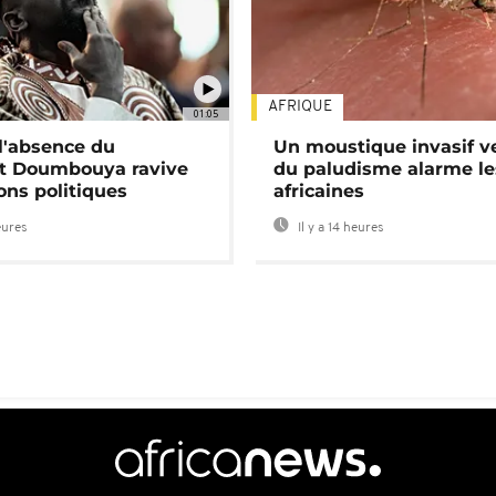
AFRIQUE
01:05
 l'absence du
Un moustique invasif v
nt Doumbouya ravive
du paludisme alarme les
ons politiques
africaines
eures
Il y a 14 heures