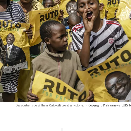
Des soutiens de William Ruto célèbrent sa victoire.
-
Copyright © africanews
LUIS T