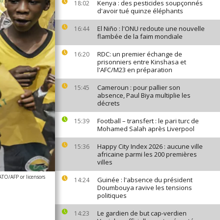
Kenya : des pesticides soupçonnés
18:02
d'avoir tué quinze éléphants
El Niño : l'ONU redoute une nouvelle
16:44
flambée de la faim mondiale
RDC: un premier échange de
16:20
prisonniers entre Kinshasa et
l'AFC/M23 en préparation
Cameroun : pour pallier son
15:45
absence, Paul Biya multiplie les
décrets
Football – transfert : le pari turc de
15:39
Mohamed Salah après Liverpool
Happy City Index 2026 : aucune ville
15:36
africaine parmi les 200 premières
villes
ATO/AFP or licensors
Guinée : l'absence du président
14:24
Doumbouya ravive les tensions
politiques
Le gardien de but cap-verdien
14:23