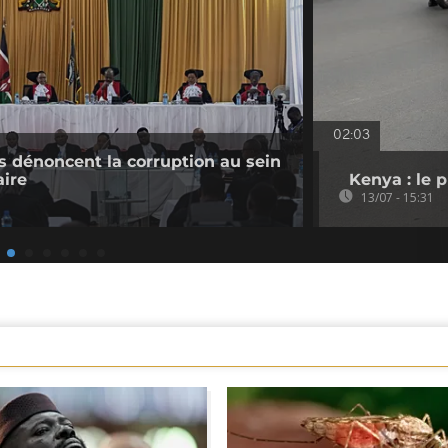
02:03
s dénoncent la corruption au sein
aire
Kenya : le 
13/07 - 15:31