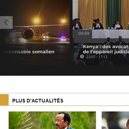
00:59
Kenya : des avocat
 responsable somalien
de l'appareil judici
22/07 - 17:12
PLUS D'ACTUALITÉS