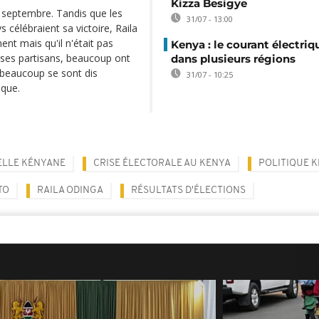
Kizza Besigye
13 septembre. Tandis que les
31/07 - 13:00
 célébraient sa victoire, Raila
ent mais qu'il n'était pas
Kenya : le courant électriq
 ses partisans, beaucoup ont
dans plusieurs régions
 beaucoup se sont dis
31/07 - 10:25
ique.
ELLE KÉNYANE
CRISE ÉLECTORALE AU KENYA
POLITIQUE 
TO
RAILA ODINGA
RÉSULTATS D'ÉLECTIONS