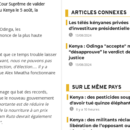
 Cour Suprême de valider
u Kenya le 5 août, la
ARTICLES CONNEXES
Les télés kényanes privées
d'investiture présidentielle
 Odinga, les
nonce de la plus haute
13/08/2024
Kenya : Odinga "accepte" 
“désapprouve” le verdict de
nt que ce temps trouble laisser
justice
avant, nous ne pouvons pas
13/08/2024
tion, d'élection.... Il y a
ue Alex Mwatha fonctionnaire
SUR LE MÊME PAYS
mage qui bat des records,
Kenya : des pesticides so
 que le nouveau gouvernement
d'avoir tué quinze éléphan
portante est de réduire le
Il y a 10 heures
e la nourriture à un prix
iam Ruto devrait également
Kenya : des militants récl
".
libération de l’opposant o