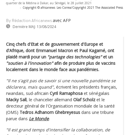
quartier de la Médina à Dakar, au Sénégal, le 28 juillet 2021
-
Copyright © africanews
Leo Correa/Copyright 2021 The Associated Press
avec AFP
By Rédaction Africanews
Dernière MAJ:
13/08/2024
Cinq chefs d'Etat et de gouvernement d'Europe et
d'Afrique, dont Emmanuel Macron et Paul Kagamé, ont
plaidé mardi pour un
"partage des technologies"
et un
"soutien à l'innovation"
afin de produire plus de vaccins
localement dans le monde face aux pandémies.
"Il ne s'agit pas de savoir si une nouvelle pandémie se
déclarera, mais quand"
, écrivent les présidents français,
rwandais, sud-africain
Cyril Ramaphosa
et sénégalais
Macky Sall
, le chancelier allemand
Olaf Scholz
et le
directeur général de l'Organisation mondiale de la santé
(OMS)
Tedros Adhanom Ghebreyesus
dans une tribune
parue dans
Le Monde
.
"Il est grand temps d'intensifier la collaboration, de