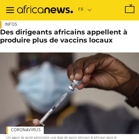
Passer
au
contenu
principal
INFOS
Des dirigeants africains appellent à
produire plus de vaccins locaux
CORONAVIRUS
Un agent de santé administre une dose de vaccin Johnson & Johnson dans le