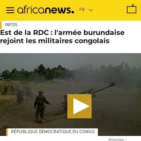
Passer
au
contenu
principal
INFOS
Est de la RDC : l'armée burundaise
rejoint les militaires congolais
RÉPUBLIQUE DÉMOCRATIQUE DU CONGO
Africanews
-