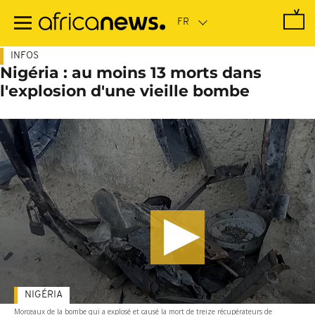
Passer
au
contenu
principal
INFOS
Nigéria : au moins 13 morts dans
l'explosion d'une vieille bombe
NIGÉRIA
Morceaux de la bombe qui a explosé et causé la mort de treize récupérateurs de