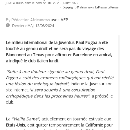
Juve, à Turin, dans le nord de l'Italie, le 9 juillet 2022
-
Copyright © africanews
LaPresse/LaPresse
avec AFP
By Rédaction Africanews
Dernière MAJ:
13/08/2024
Le milieu international de la Juventus Paul Pogba a été
touché au genou droit et ne sera pas du voyage des
Bianconeri au Texas pour affronter Barcelone en amical,
a indiqué le club italien lundi.
"Suite à une douleur signalée au genou droit, Paul
Pogba a subi des examens radiologiques qui ont révélé
une lésion du ménisque latéral"
, indique la
Juve
sur son
site internet.
"Il sera soumis à une consultation
orthopédique dans les prochaines heures"
, a précisé le
club.
La
"Vieille Dame"
, actuellement en tournée estivale aux
Etats-Unis
, doit quitter temporairement la
Californie
pour