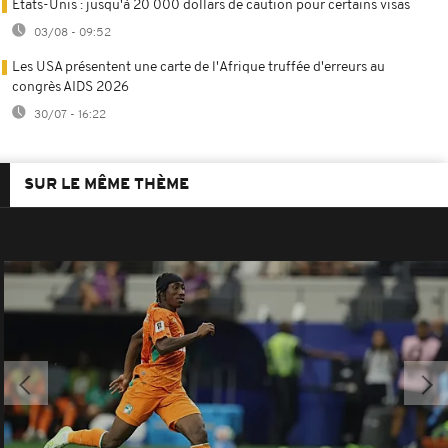
États-Unis : jusqu'à 20 000 dollars de caution pour certains visas
03/08 - 09:52
Les USA présentent une carte de l'Afrique truffée d'erreurs au
congrès AIDS 2026
30/07 - 16:22
SUR LE MÊME THÈME