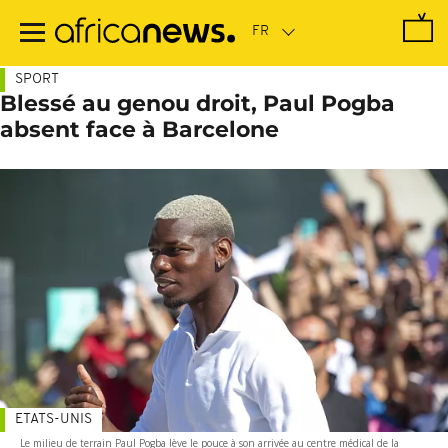
Passer
au
contenu
principal
SPORT
Blessé au genou droit, Paul Pogba
absent face à Barcelone
ETATS-UNIS
Le milieu de terrain Paul Pogba lève le pouce à son arrivée au centre médical de la