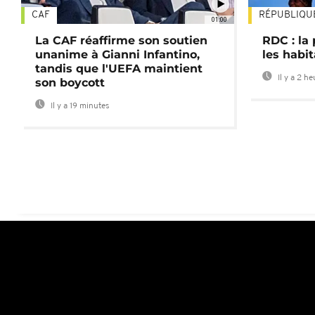
CAF
RÉPUBLIQU
01:00
La CAF réaffirme son soutien
RDC : la
unanime à Gianni Infantino,
les habi
tandis que l'UEFA maintient
Il y a 2 h
son boycott
Il y a 19 minutes