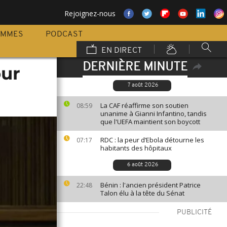
Rejoignez-nous
AMMES
PODCAST
EN DIRECT
DERNIÈRE MINUTE
our
7 août 2026
La CAF réaffirme son soutien
08:59
unanime à Gianni Infantino, tandis
que l'UEFA maintient son boycott
RDC : la peur d’Ebola détourne les
07:17
habitants des hôpitaux
6 août 2026
Bénin : l'ancien président Patrice
22:48
Talon élu à la tête du Sénat
PUBLICITÉ