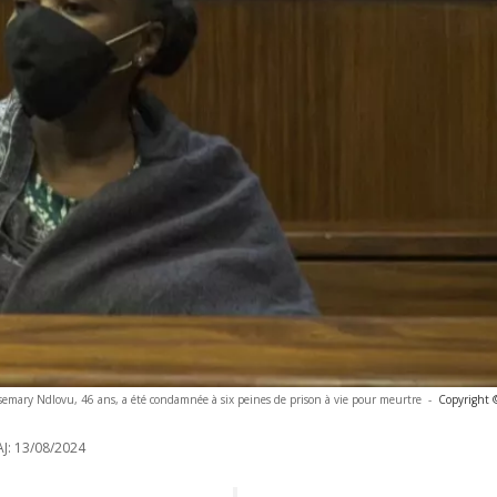
osemary Ndlovu, 46 ans, a été condamnée à six peines de prison à vie pour meurtre
-
Copyright 
J:
13/08/2024