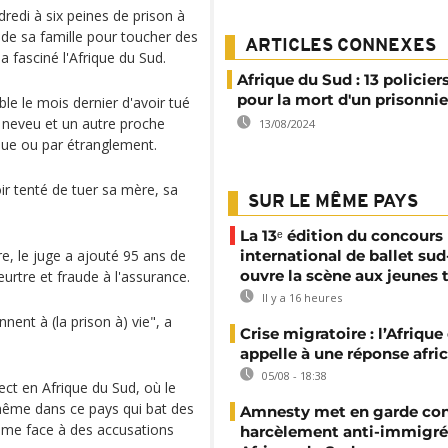
redi à six peines de prison à
 de sa famille pour toucher des
ARTICLES CONNEXES
a fasciné l'Afrique du Sud.
Afrique du Sud : 13 policier
pour la mort d'un prisonnie
e le mois dernier d'avoir tué
n neveu et un autre proche
13/08/2024
que ou par étranglement.
ir tenté de tuer sa mère, sa
SUR LE MÊME PAYS
La 13ᵉ édition du concours
re, le juge a ajouté 95 ans de
international de ballet sud
ouvre la scène aux jeunes 
urtre et fraude à l'assurance.
Il y a 16 heures
ent à (la prison à) vie", a
Crise migratoire : l’Afriqu
appelle à une réponse afri
05/08 - 18:38
ect en Afrique du Sud, où le
 même dans ce pays qui bat des
Amnesty met en garde con
emme face à des accusations
harcèlement anti-immigré