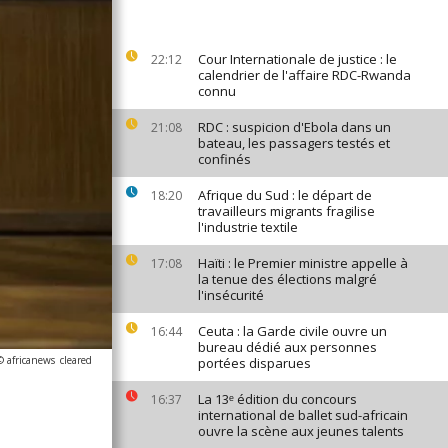
Cour Internationale de justice : le
22:12
calendrier de l'affaire RDC-Rwanda
connu
RDC : suspicion d'Ebola dans un
21:08
bateau, les passagers testés et
confinés
Afrique du Sud : le départ de
18:20
travailleurs migrants fragilise
l'industrie textile
Haïti : le Premier ministre appelle à
17:08
la tenue des élections malgré
l'insécurité
Ceuta : la Garde civile ouvre un
16:44
bureau dédié aux personnes
© africanews
cleared
portées disparues
La 13ᵉ édition du concours
16:37
international de ballet sud-africain
ouvre la scène aux jeunes talents