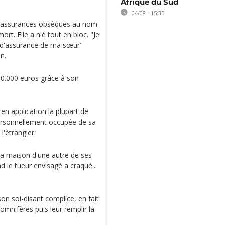
Afrique du Sud
04/08 - 15:35
et assurances obsèques au nom
ort. Elle a nié tout en bloc. "Je
es d'assurance de ma sœur"
n.
 80.000 euros grâce à son
n application la plupart de
ersonnellement occupée de sa
'étrangler.
 la maison d'une autre de ses
 le tueur envisagé a craqué...
on soi-disant complice, en fait
somnifères puis leur remplir la