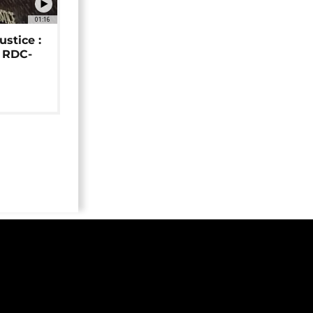
01:16
ustice :
e RDC-