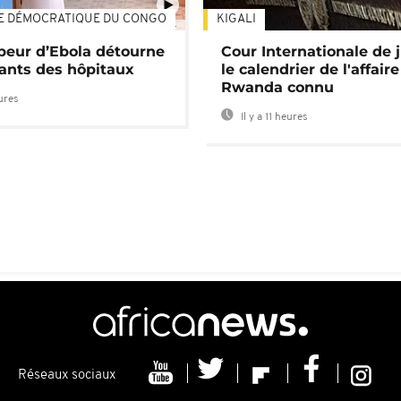
E DÉMOCRATIQUE DU CONGO
KIGALI
01:34
 peur d’Ebola détourne
Cour Internationale de j
tants des hôpitaux
le calendrier de l'affair
Rwanda connu
eures
Il y a 11 heures
Réseaux sociaux