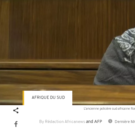
AFRIQUE DU SUD
L’ancienne policière sud-africaine R
and AFP
Dernière MA
By Rédaction Africanews