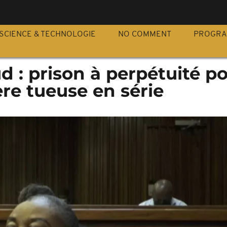
S
SCIENCE & TECHNOLOGIE
NO COMMENT
PROGR
d : prison à perpétuité p
ère tueuse en série