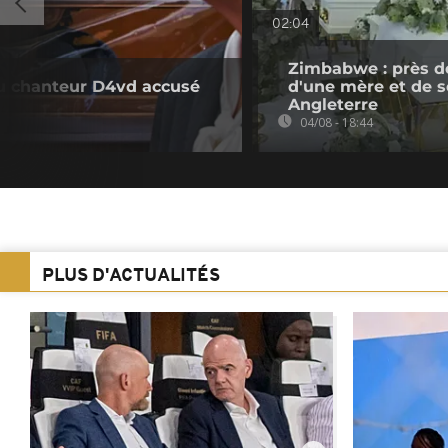
02:04
Zimbabwe : près d
du chanteur D4vd accusé
d'une mère et de se
Angleterre
04/08 - 18:44
PLUS D'ACTUALITÉS