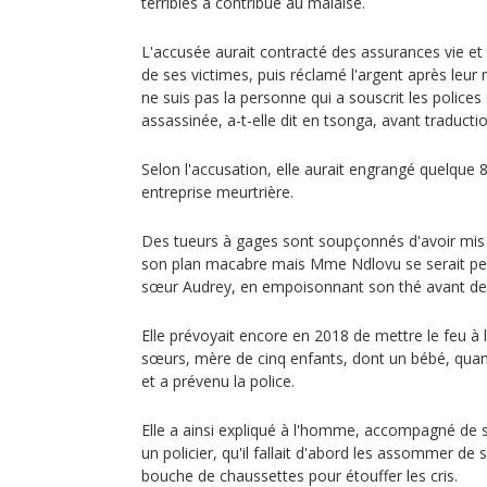
terribles a contribué au malaise.
L'accusée aurait contracté des assurances vie 
de ses victimes, puis réclamé l'argent après leur m
ne suis pas la personne qui a souscrit les polic
assassinée, a-t-elle dit en tsonga, avant traductio
Selon l'accusation, elle aurait engrangé quelque
entreprise meurtrière.
Des tueurs à gages sont soupçonnés d'avoir mis e
son plan macabre mais Mme Ndlovu se serait p
sœur Audrey, en empoisonnant son thé avant de l
Elle prévoyait encore en 2018 de mettre le feu à
sœurs, mère de cinq enfants, dont un bébé, quand
et a prévenu la police.
Elle a ainsi expliqué à l'homme, accompagné de s
un policier, qu'il fallait d'abord les assommer de 
bouche de chaussettes pour étouffer les cris.