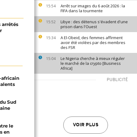
Arrêt sur images du 6 août 2026 : la
15:54
FIFA dans la tourmente
Libye : des détenus s'évadent d'une
15:52
s arrêtés
prison dans l'Ouest
r
A El-Obeid, des femmes affirment
15:34
avoir été violées par des membres
des FSR
Le Nigeria cherche à mieux réguler
15:04
le marché de la crypto [Business
Africa]
-africain
PUBLICITÉ
talents
e du Sud
caine
VOIR PLUS
tre le
s en