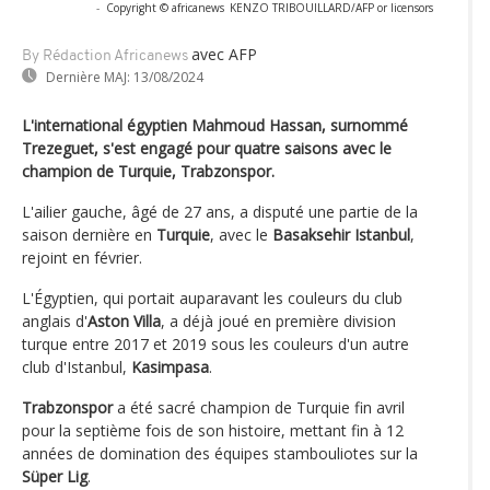
-
Copyright © africanews
KENZO TRIBOUILLARD/AFP or licensors
avec AFP
By Rédaction Africanews
Dernière MAJ:
13/08/2024
L'international égyptien Mahmoud Hassan, surnommé
Trezeguet, s'est engagé pour quatre saisons avec le
champion de Turquie, Trabzonspor.
L'ailier gauche, âgé de 27 ans, a disputé une partie de la
saison dernière en
Turquie
, avec le
Basaksehir Istanbul
,
rejoint en février.
L'Égyptien, qui portait auparavant les couleurs du club
anglais d'
Aston Villa
, a déjà joué en première division
turque entre 2017 et 2019 sous les couleurs d'un autre
club d'Istanbul,
Kasimpasa
.
Trabzonspor
a été sacré champion de Turquie fin avril
pour la septième fois de son histoire, mettant fin à 12
années de domination des équipes stambouliotes sur la
Süper Lig
.