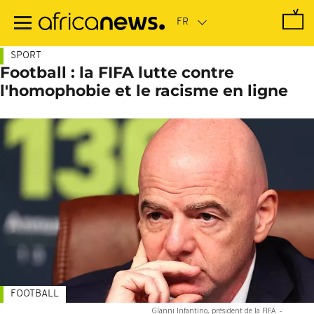
Passer
au
contenu
principal
SPORT
Football : la FIFA lutte contre
l'homophobie et le racisme en ligne
FOOTBALL
GIanni Infantino, président de la FIFA
-