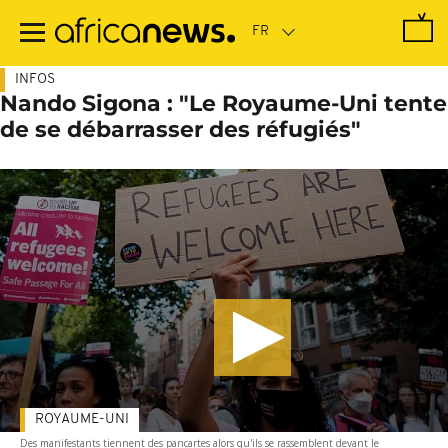
Passer
au
contenu
principal
INFOS
Nando Sigona : "Le Royaume-Uni tente
de se débarrasser des réfugiés"
ROYAUME-UNI
Des manifestants tiennent des pancartes alors qu'ils se rassemblent devant le