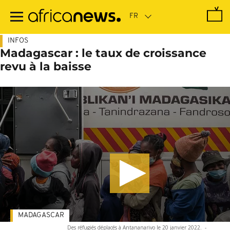
Passer
au
contenu
principal
INFOS
Madagascar : le taux de croissance
revu à la baisse
MADAGASCAR
Des réfugiés déplacés à Antananarivo le 20 janvier 2022.
-