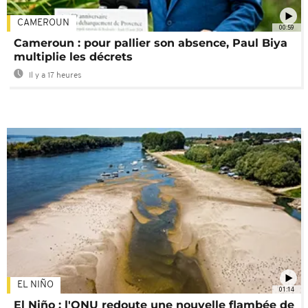
CAMEROUN
00:59
Cameroun : pour pallier son absence, Paul Biya
multiplie les décrets
Il y a 17 heures
EL NIÑO
01:14
El Niño : l'ONU redoute une nouvelle flambée de