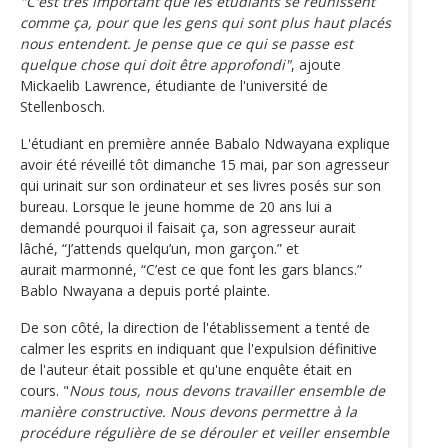
"C'est très important que les étudiants se réunissent
comme ça, pour que les gens qui sont plus haut placés
nous entendent. Je pense que ce qui se passe est
quelque chose qui doit être approfondi"
, ajoute
Mickaelib Lawrence, étudiante de l'université de
Stellenbosch.
L'étudiant en première année Babalo Ndwayana explique
avoir été réveillé tôt dimanche 15 mai, par son agresseur
qui urinait sur son ordinateur et ses livres posés sur son
bureau. Lorsque le jeune homme de 20 ans lui a
demandé pourquoi il faisait ça, son agresseur aurait
lâché, “J’attends quelqu’un, mon garçon.” et
aurait marmonné, “C’est ce que font les gars blancs.”
Bablo Nwayana a depuis porté plainte.
De son côté, la direction de l'établissement a tenté de
calmer les esprits en indiquant que l'expulsion définitive
de l'auteur était possible et qu'une enquête était en
cours. "
Nous tous, nous devons travailler ensemble de
manière constructive. Nous devons permettre à la
procédure régulière de se dérouler et veiller ensemble