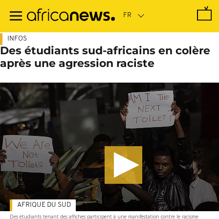
Passer
au
contenu
principal
INFOS
Des étudiants sud-africains en colère
après une agression raciste
AFRIQUE DU SUD
Des étudiants tenant des affiches participent à une manifestation contre le racisme