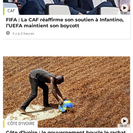
CAF
01:00
FIFA : La CAF réaffirme son soutien à Infantino,
l’UEFA maintient son boycott
Il y a 3 heures
CÔTE D'IVOIRE
00:51
Côte d’Ivoire : le gouvernement boucle le rachat