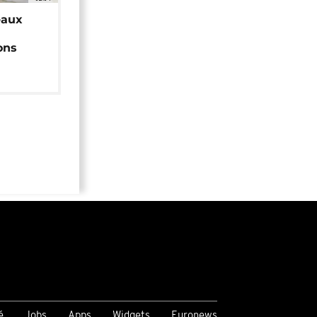
eaux
ons
é
Jobs
Apps
Widgets
Euronews