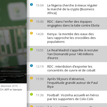
Le Nigeria cherche à mieux réguler
15:04
le marché de la crypto [Business
Africa]
RDC : dans l'enfer des équipes
15:00
engagées dans la lutte contre Ebola
Kenya : la montée des eaux des
14:26
lacs rapproche les crocodiles des
populations
Le Real Madrid s’apprête à recruter
13:55
Yan Diomandé pour 140 millions
d’euros
RDC : interdiction d’exporter les
12:19
concentrés de cuivre et de cobalt
Après 58 jours d'absence,
11:50
l'inquiétude grandit autour de Paul
14 décembre 2019.
-
Biya
 /AFP or licensors
Football : Vozinha accueilli en héros
11:36
par les supporters de Colo-Colo