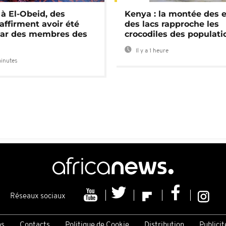
 à El-Obeid, des
Kenya : la montée des 
ffirment avoir été
des lacs rapproche les
par des membres des
crocodiles des populati
Il y a 1 heure
minutes
Réseaux sociaux
ns
Contacts
Politique de Cookie
Distribution
Publicit