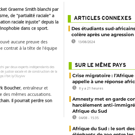
ricket Graeme Smith blanchi par
me, de "partialité raciale" a
ARTICLES CONNEXES
ation raciale injuste" depuis la
 xénophobie dans ce sport.
Des étudiants sud-africain
colère après une agression 
trouvé aucune preuve des
13/08/2024
 contrat à la tête de l'équipe
SUR LE MÊME PAYS
nchi par deux experts indépendants des
e justice sociale et de construction de la
Crise migratoire : l’Afriqu
ps://bit.ly/3Lcyivv
appelle à une réponse afri
k Boucher
, entraîneur et
Il y a 21 heures
dre des mêmes accusations.
Amnesty met en garde con
hain. Il pourrait perdre son
harcèlement anti-immigré
Afrique du Sud
04/08 - 15:35
Afrique du Sud : le sort des
éléphants de zoo entre les