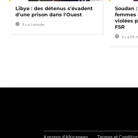
Libye : des détenus s'évadent
Soudan :
d'une prison dans l'Ouest
femmes a
violées 
Il y a 1 minute
FSR
Il y a 25 
A propos d'Africanews
Termes et Conditio