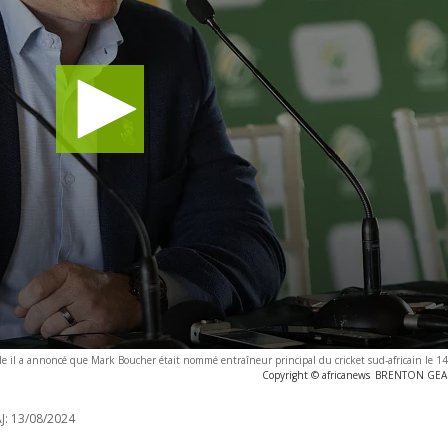
le il a annoncé que Mark Boucher était nommé entraîneur principal du cricket sud-africain le 
Copyright © africanews
BRENTON GEACH
J:
13/08/2024