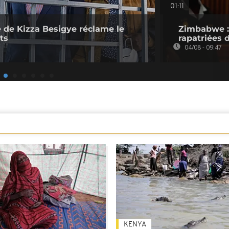
01:11
 de Kizza Besigye réclame le
Zimbabwe : 
ts
rapatriées
04/08 - 09:47
KENYA