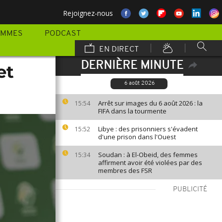
Rejoignez-nous
AMMES
PODCAST
EN DIRECT
DERNIÈRE MINUTE
et
6 août 2026
Arrêt sur images du 6 août 2026 : la
15:54
FIFA dans la tourmente
Libye : des prisonniers s'évadent
15:52
d'une prison dans l'Ouest
Soudan : à El-Obeid, des femmes
15:34
affirment avoir été violées par des
membres des FSR
PUBLICITÉ