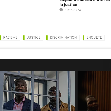
la justice
31/07 - 17:57
RACISME
JUSTICE
DISCRIMINATION
ENQUÊTE