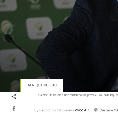
AFRIQUE DU SUD
Volume
Graeme Smith lors d'une conférence de presse au cours de laquel
90%
avec AP
Dernière MA
By Rédaction Africanews