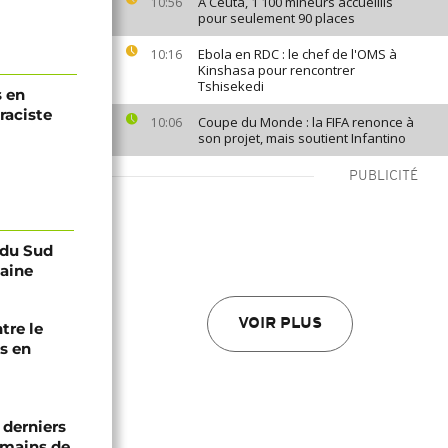
À Ceuta, 1 100 mineurs accueillis
10:56
pour seulement 90 places
Ebola en RDC : le chef de l'OMS à
10:16
Kinshasa pour rencontrer
Tshisekedi
s en
raciste
Coupe du Monde : la FIFA renonce à
10:06
son projet, mais soutient Infantino
PUBLICITÉ
e du Sud
caine
VOIR PLUS
tre le
s en
 derniers
 mains de