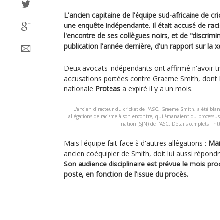
L'ancien capitaine de l'équipe sud-africaine de c
une enquête indépendante. Il était accusé de racis
l'encontre de ses collègues noirs, et de "discrimin
publication l'année dernière, d'un rapport sur la
Deux avocats indépendants ont affirmé n'avoir 
accusations portées contre Graeme Smith, dont le
nationale
Proteas
a expiré il y a un mois.
L'ancien directeur du cricket de l'ASC, Graeme Smith, a été bla
allégations de racisme à son encontre, qui émanaient du processus d
nation (SJN) de l'ASC. Détails complets : htt
Mais l'équipe fait face à d'autres allégations :
Mar
ancien coéquipier de Smith, doit lui aussi répon
Son audience disciplinaire est prévue le mois proc
poste, en fonction de l'issue du procès.