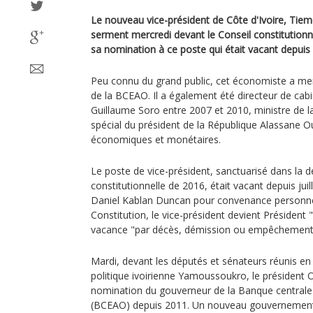
Le nouveau vice-président de Côte d'Ivoire, Tie
serment mercredi devant le Conseil constitutionn
sa nomination à ce poste qui était vacant depuis
Peu connu du grand public, cet économiste a men
de la BCEAO. Il a également été directeur de cab
Guillaume Soro entre 2007 et 2010, ministre de la
spécial du président de la République Alassane O
économiques et monétaires.
Le poste de vice-président, sanctuarisé dans la 
constitutionnelle de 2016, était vacant depuis jui
Daniel Kablan Duncan pour convenance personnelle
Constitution, le vice-président devient Président 
vacance "par décès, démission ou empêchement a
Mardi, devant les députés et sénateurs réunis en
politique ivoirienne Yamoussoukro, le président 
nomination du gouverneur de la Banque centrale d
(BCEAO) depuis 2011. Un nouveau gouvernemen