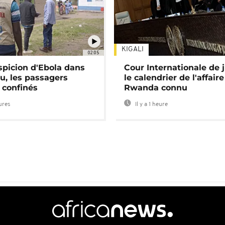
KIGALI
02:05
spicion d'Ebola dans
Cour Internationale de j
u, les passagers
le calendrier de l'affair
 confinés
Rwanda connu
eures
Il y a 1 heure