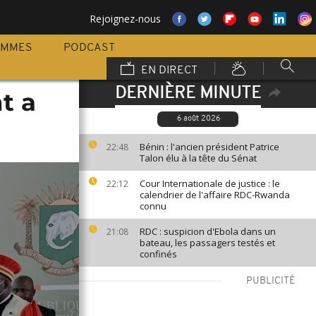
Rejoignez-nous
AMMES
PODCAST
EN DIRECT
DERNIÈRE MINUTE
t a
6 août 2026
Bénin : l'ancien président Patrice
22:48
Talon élu à la tête du Sénat
Cour Internationale de justice : le
22:12
calendrier de l'affaire RDC-Rwanda
connu
RDC : suspicion d'Ebola dans un
21:08
bateau, les passagers testés et
confinés
PUBLICITÉ