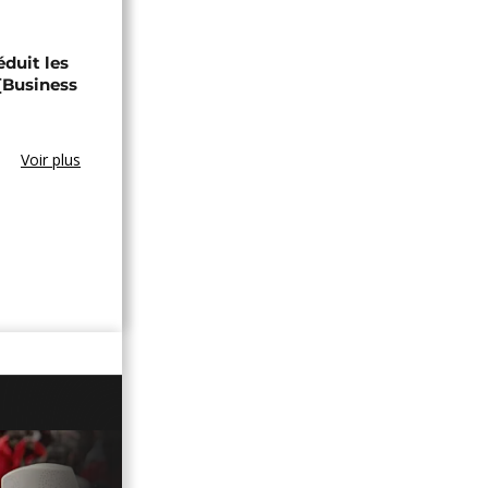
éduit les
 [Business
Voir plus