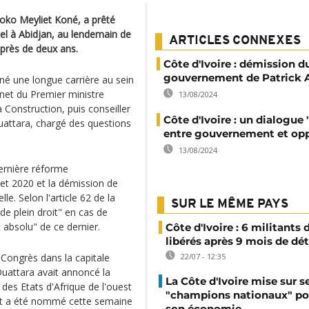
moko Meyliet Koné, a prêté
el à Abidjan, au lendemain de
ARTICLES CONNEXES
 près de deux ans.
Côte d'Ivoire : démission d
gouvernement de Patrick 
é une longue carrière au sein
inet du Premier ministre
13/08/2024
 Construction, puis conseiller
Côte d'Ivoire : un dialogue 
uattara, chargé des questions
entre gouvernement et opp
13/08/2024
dernière réforme
llet 2020 et la démission de
. Selon l'article 62 de la
SUR LE MÊME PAYS
"de plein droit" en cas de
bsolu" de ce dernier.
Côte d'Ivoire : 6 militants
libérés après 9 mois de dé
 Congrès dans la capitale
22/07 - 12:35
Ouattara avait annoncé la
La Côte d'Ivoire mise sur s
es Etats d'Afrique de l'ouest
"champions nationaux" po
t a été nommé cette semaine
son économie