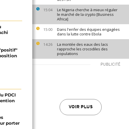
Le Nigeria cherche à mieux réguler
15:04
le marché de la crypto [Business
Africa]
u
Dans l'enfer des équipes engagées
15:00
Achi
dans la lutte contre Ebola
La montée des eaux des lacs
14:26
rapproche les crocodiles des
"positif"
populations
osition
PUBLICITÉ
 du PDCI
tention
VOIR PLUS
es
ur porter