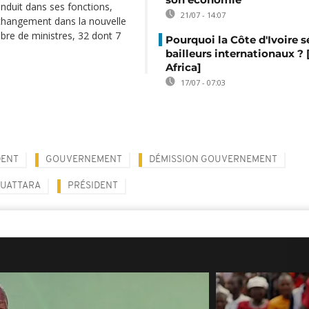
onduit dans ses fonctions,
21/07 - 14:07
l changement dans la nouvelle
re de ministres, 32 dont 7
Pourquoi la Côte d'Ivoire s
bailleurs internationaux ?
Africa]
17/07 - 07:03
DENT
GOUVERNEMENT
DÉMISSION GOUVERNEMENT
OUATTARA
PRÉSIDENT