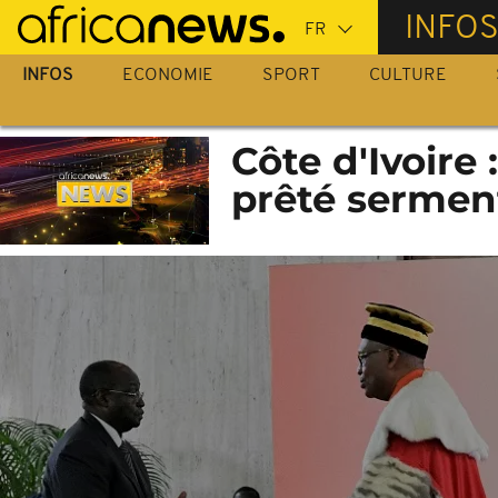
Passer
INFO
au
contenu
INFOS
ECONOMIE
SPORT
CULTURE
principal
Côte d'Ivoire
prêté sermen