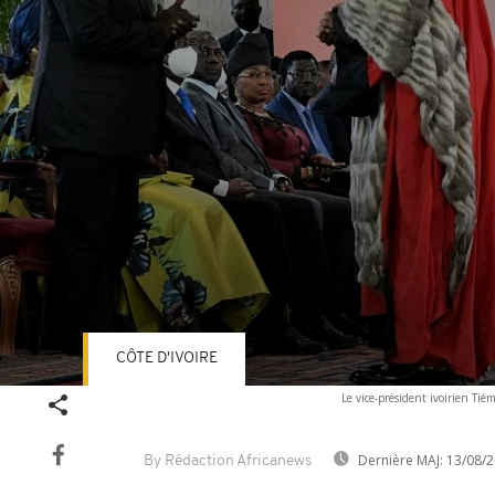
CÔTE D'IVOIRE
Volume
Le vice-président ivoirien Ti
90%
Dernière MAJ:
13/08/2
By Rédaction Africanews