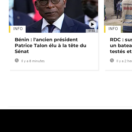
INFO
INFO
01:02
Bénin : l'ancien président
RDC : su
Patrice Talon élu à la tête du
un batea
Sénat
testés et
Il y a 8 minutes
Il y a 2 h