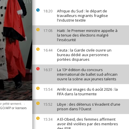
Afrique du Sud : le départ de
18:20
travailleurs migrants fragilise
l'industrie textile
Haïti : le Premier ministre appelle à
17:08
la tenue des élections malgré
l'insécurité
Ceuta : la Garde civile ouvre un
16:44
bureau dédié aux personnes
portées disparues
La 13ᵉ édition du concours
16:37
international de ballet sud-africain
ouvre la scène aux jeunes talents
Arrêt sur images du 6 août 2026 : la
15:54
FIFA dans la tourmente
ir prêté serment.
-
Libye : des détenus s'évadent d'une
15:52
O/AFP or licensors
prison dans l'Ouest
A El-Obeid, des femmes affirment
15:34
avoir été violées par des membres
des FSR