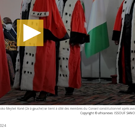
émoko Meyliet Koné (2e à gauche) se tient à côté des membres du Conseil constitutionnel après avo
Copyright © africanews
ISSOUF SANOG
024