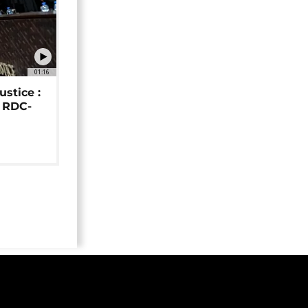
01:16
ustice :
e RDC-