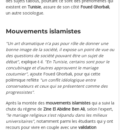
des sujets tabous, pourtant ce sont des phénomènes qui
existent en
Tunisie
, assure de son côté
Foued Ghorbali
,
un autre sociologue.
Mouvements islamistes
"Un art dramatique n'a pas pour rôle de donner une
bonne image de la société, il expose un point de vue ou
des questions de société pouvant être un sujet de
débat"
, explique-t-il.
"En Tunisie, certains sont pour le
concubinage et d'autres approuvent le mariage
coutumier"
, ajoute Foued Ghorbali, pour qui cette
polémique reflète
"un conflit idéologique entre
conservateurs et ceux qui se présentent comme des
progressistes"
.
Après la montée des
mouvements islamistes
qui a suivi la
chute du régime de
Zine El Abidine Ben Ali
, selon l'expert,
"le mariage religieux s'est répandu dans les milieux
universitaires"
, notamment parmi les étudiants qui y ont
recours pour vivre en couple avec une
validation