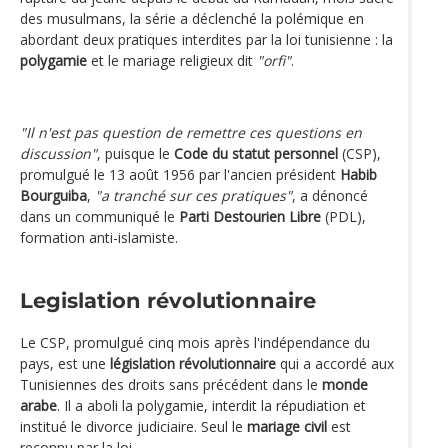
des musulmans, la série a déclenché la polémique en
abordant deux pratiques interdites par la loi tunisienne : la
polygamie
et le mariage religieux dit
"orfi"
.
"Il n'est pas question de remettre ces questions en
discussion"
, puisque le
Code du statut personnel
(CSP),
promulgué le 13 août 1956 par l'ancien président
Habib
Bourguiba
,
"a tranché sur ces pratiques"
, a dénoncé
dans un communiqué le
Parti Destourien Libre
(PDL),
formation anti-islamiste.
Legislation révolutionnaire
Le CSP, promulgué cinq mois après l'indépendance du
pays, est une
législation révolutionnaire
qui a accordé aux
Tunisiennes des droits sans précédent dans le
monde
arabe
. Il a aboli la polygamie, interdit la répudiation et
institué le divorce judiciaire. Seul le
mariage civil
est
reconnu par la loi.