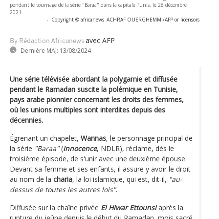
pendant le tournage de la série "Baraa" dans la capitale Tunis, le 28 décembre
2021
-
Copyright © africanews
ACHRAF OUERGHEMMI/AFP or licensors
avec AFP
By Rédaction Africanews
Dernière MAJ:
13/08/2024
Une série télévisée abordant la polygamie et diffusée
pendant le Ramadan suscite la polémique en Tunisie,
pays arabe pionnier concernant les droits des femmes,
où les unions multiples sont interdites depuis des
décennies.
Égrenant un chapelet,
Wannas
, le personnage principal de
la série
"Baraa"
(
Innocence
, NDLR), réclame, dès le
troisième épisode, de s'unir avec une deuxième épouse.
Devant sa femme et ses enfants, il assure y avoir le droit
au nom de la
charia
, la loi islamique, qui est, dit-il,
"au-
dessus de toutes les autres lois"
.
Diffusée sur la chaîne privée
El Hiwar Ettounsi
après la
rupture du jeûne depuis le début du Ramadan, mois sacré