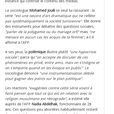
instance qui contrôle le contenu des médias.
Le sociologue
Mohamed Jouili
se veut lui rassurant : la
série
"est une oeuvre d'art dramatique qui ne reflète
pas systématiquement la société tunisienne"
. Elle donne
des instruments pour débattre des questions sociales,
"parler de la polygamie ou du mariage orfi"
mais
"ne
menace en aucun cas les acquis de la femme"
, a-t-il
affirmé à l'AFP.
A ses yeux, la
polémique
illustre plutôt
"une hypocrisie
sociale"
, parce qu'
"on accepte de discuter de ces
phénomènes en privé, entre amis, mais on s'indigne et
on s'emporte quand on les évoque en public"
. Le
sociologue dénonce
"une instrumentalisation débile
pour gagner des points sur le plan politique"
.
Les réactions
"exagérées contre cette série visent à
faire penser que tout ce qui est en relation avec la
religion musulmane est rétrograde"
, a estimé elle
auprès de l'AFP
Nadia Abdelhak
, fonctionnaire de 28
ans. Ces questions peu abordées habituellement restent