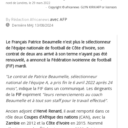
nord de Londres, le 29 mars 2022
-
Copyright © africanews
GLYN KIRK/AFP or licensors
avec AFP
By Rédaction Africanews
Dernière MAJ:
13/08/2024
Le Français Patrice Beaumelle n'est plus le sélectionneur
de l'équipe nationale de football de Côte d'Ivoire, son
contrat de deux ans arrivé à son terme n'ayant pas été
renouvelé, a annoncé la Fédération ivoirienne de football
(FIF) mardi.
"Le contrat de Patrice Beaumelle, sélectionneur
national de l'équipe A, a pris fin le 6 avril 2022 après 24
mois"
, indique la FIF dans un communiqué. Les dirigeants
de la
FIF
expriment
"leurs remerciements au coach
Beaumelle et à tout son staff pour le travail effectué"
.
Ancien adjoint d'
Hervé Renard
, il avait remporté dans ce
rôle deux
Coupes d'Afrique des nations
(CAN), avec la
Zambie
en 2012 et la
Côte d'Ivoire
en 2015. Nommé