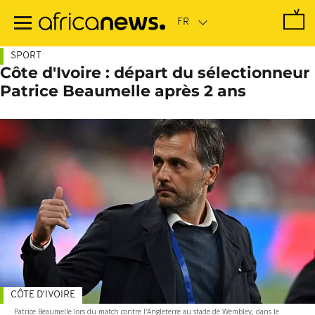
Passer
au
contenu
principal
SPORT
Côte d'Ivoire : départ du sélectionneur
Patrice Beaumelle après 2 ans
CÔTE D'IVOIRE
Patrice Beaumelle lors du match contre l'Angleterre au stade de Wembley, dans le