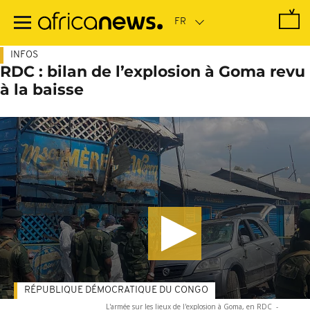
Passer
au
contenu
principal
INFOS
RDC : bilan de l’explosion à Goma revu
à la baisse
RÉPUBLIQUE DÉMOCRATIQUE DU CONGO
L'armée sur les lieux de l'explosion à Goma, en RDC
-