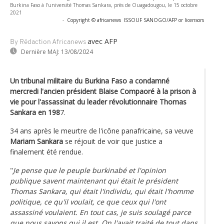
Burkina Faso à l'université Thomas Sankara, près de Ouagadougou, le 15 octobre
2021
-
Copyright © africanews
ISSOUF SANOGO/AFP or licensors
avec AFP
By Rédaction Africanews
Dernière MAJ:
13/08/2024
Un tribunal militaire du Burkina Faso a condamné
mercredi l'ancien président Blaise Compaoré à la prison à
vie pour l'assassinat du leader révolutionnaire Thomas
Sankara en 198
7.
34 ans après le meurtre de l'icône panafricaine, sa veuve
Mariam Sankara
se réjouit de voir que justice a
finalement été rendue.
"
Je pense que le peuple burkinabé et l'opinion
publique savent maintenant qui était le président
Thomas Sankara, qui était l'individu, qui était l'homme
politique, ce qu'il voulait, ce que ceux qui l'ont
assassiné voulaient. En tout cas, je suis soulagé parce
que nous savons qui il est. On l'avait traité de tout dans