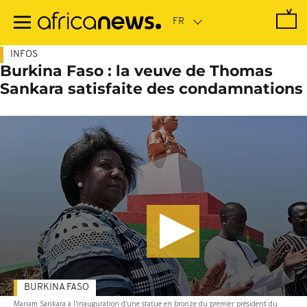
Passer
au
contenu
principal
INFOS
Burkina Faso : la veuve de Thomas
Sankara satisfaite des condamnations
BURKINA FASO
Mariam Sankara à l'inauguration d'une statue en bronze du premier président du