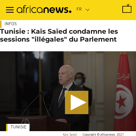
Passer
au
contenu
principal
INFOS
Tunisie : Kaïs Saïed condamne les
sessions "illégales" du Parlement
TUNISIE
Kais Saied.
-
Copyright © africanews
2021