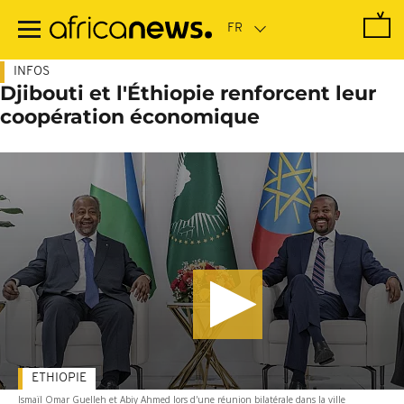
Passer
au
contenu
principal
INFOS
Djibouti et l'Éthiopie renforcent leur
coopération économique
ETHIOPIE
Ismaïl Omar Guelleh et Abiy Ahmed lors d'une réunion bilatérale dans la ville