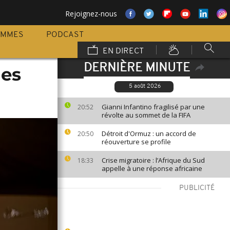
Rejoignez-nous
AMMES
PODCAST
EN DIRECT
DERNIÈRE MINUTE
les
5 août 2026
Gianni Infantino fragilisé par une
20:52
révolte au sommet de la FIFA
Détroit d'Ormuz : un accord de
20:50
réouverture se profile
Crise migratoire : l’Afrique du Sud
18:33
appelle à une réponse africaine
PUBLICITÉ