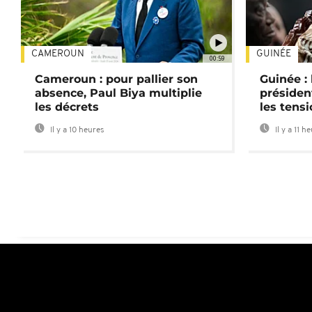
CAMEROUN
GUINÉE
00:59
Cameroun : pour pallier son
Guinée :
absence, Paul Biya multiplie
préside
les décrets
les tensi
Il y a 10 heures
Il y a 11 h