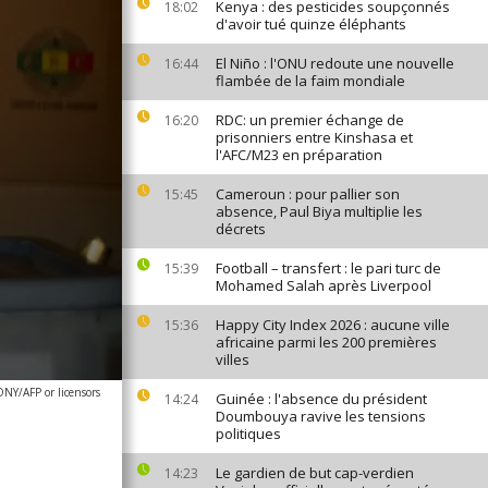
Kenya : des pesticides soupçonnés
18:02
d'avoir tué quinze éléphants
El Niño : l'ONU redoute une nouvelle
16:44
flambée de la faim mondiale
RDC: un premier échange de
16:20
prisonniers entre Kinshasa et
l'AFC/M23 en préparation
Cameroun : pour pallier son
15:45
absence, Paul Biya multiplie les
décrets
Football – transfert : le pari turc de
15:39
Mohamed Salah après Liverpool
Happy City Index 2026 : aucune ville
15:36
africaine parmi les 200 premières
villes
Y/AFP or licensors
Guinée : l'absence du président
14:24
Doumbouya ravive les tensions
politiques
Le gardien de but cap-verdien
14:23