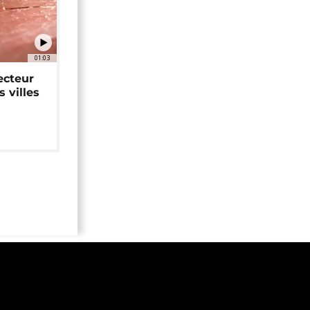
01:03
ecteur
 villes