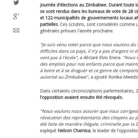
Journée d'élections au Zimbabwe. Durant toute la
se sont rendus dans les bureaux de vote de 28 ci
et 122 municipalités de gouvernements locaux af
partielles
. Ces scrutins, sont considérés comme un
générales prévues l'année prochaine.
"Je suis venu voter parce que nous voulons du
difficiles dans ce pays, il n'y a pas d'argent ni
vont pas à l'école"
, a déclaré Elvis Enera.
"Nous v
des emplois pour nos enfants parce que mainte
à boire et à se droguer et ce genre de comport
autorisé au Zimbabwe"
, a ajouté Ronika Mwedzi
Dans certaines circonscriptions parlementaires, 
l'opposition avaient ensuite été révoqués.
"Nous voulons nous assurer que nous corrigeons
révocation des représentants des citoyens au p
été faite de manière illégale, criminelle par la 
expliqué
Nelson Chamisa
, le leader de l'oppositio