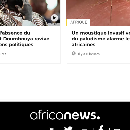
AFRIQUE
01:05
 l'absence du
Un moustique invasif v
nt Doumbouya ravive
du paludisme alarme les
ons politiques
africaines
eures
Il y a 11 heures