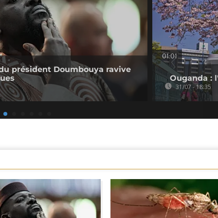
01:01
e du président Doumbouya ravive
ques
Ouganda : l'
31/07 - 18:35