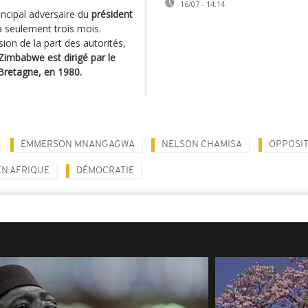
16/07 - 14:14
incipal adversaire du
président
 a seulement trois mois.
ion de la part des autorités,
Zimbabwe est dirigé par le
Bretagne, en 1980.
EMMERSON MNANGAGWA
NELSON CHAMISA
OPPOSI
EN AFRIQUE
DÉMOCRATIE