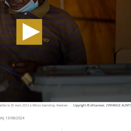
ielles le 26 mars 2022 à Mbizo township, Kwekwe.
-
Copyright © africanews
ZINYANGE AUNTON
AJ:
13/08/2024