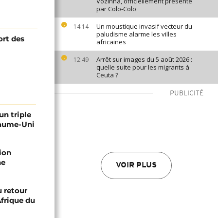
Vozinha, officiellement présenté
par Colo-Colo
Un moustique invasif vecteur du
14:14
paludisme alarme les villes
ort des
africaines
Arrêt sur images du 5 août 2026 :
12:49
quelle suite pour les migrants à
Ceuta ?
PUBLICITÉ
un triple
yaume-Uni
ion
he
VOIR PLUS
 retour
Afrique du