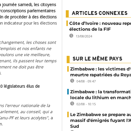
 journée samedi, les citoyens
rconscriptions parlementaires
ARTICLES CONNEXES
in de procéder à des élections
 indicateur pour les élections
Côte d’Ivoire : nouveau rep
élections de la FIF
13/08/2024
 changement, les choses sont
 d'emplois et nos enfants ne
oulons une vie meilleure,
SUR LE MÊME PAYS
nant, ils passent leur temps
ement ne doit pas être
Zimbabwe : les victimes d'
.
meurtre rapatriées du Ro
04/08 - 09:47
2
0 législateurs élus de
Zimbabwe : la transformat
locale du lithium en marc
02/08 - 10:15
 l'erreur nationale de la
arlement, au conseil, qui a
Le Zimbabwe se prepare au
Zanu-PF et leurs acolytes",
a
massif d'émigrés fuyant l'
n.
Sud