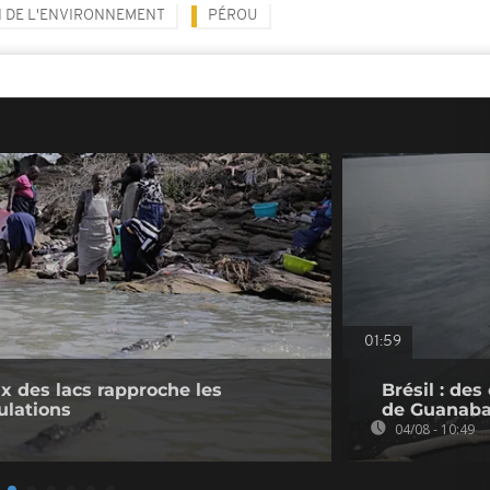
 DE L'ENVIRONNEMENT
PÉROU
01:59
 des lacs rapproche les
Brésil : de
ulations
de Guanaba
04/08 - 10:49