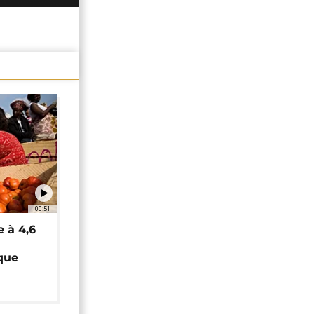
00:51
e à 4,6
que