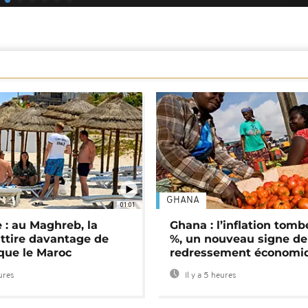
GHANA
01:01
 : au Maghreb, la
Ghana : l’inflation tomb
attire davantage de
%, un nouveau signe de
 que le Maroc
redressement économi
eures
Il y a 5 heures