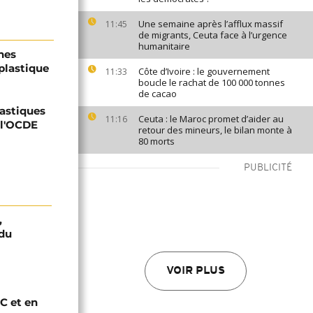
Une semaine après l’afflux massif
11:45
de migrants, Ceuta face à l’urgence
humanitaire
nes
 plastique
Côte d’Ivoire : le gouvernement
11:33
boucle le rachat de 100 000 tonnes
de cacao
lastiques
Ceuta : le Maroc promet d’aider au
11:16
 l'OCDE
retour des mineurs, le bilan monte à
80 morts
PUBLICITÉ
,
 du
VOIR PLUS
C et en