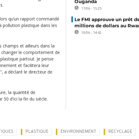
Ouganda
s.
17/06 - 15:25
 Alors qu’un rapport commandé
Le FMI approuve un prêt d
 pollution plastique dans les
millions de dollars au Rw
10/06 - 14:42
s champs et ailleurs dans la
s changer le comportement de
 plastique partout. Je pense
nement et facilitera leur
", a déclaré le directeur de
re, la quantité de
50 d'ici la fin du siècle.
TIQUES
PLASTIQUE
ENVIRONNEMENT
RECYCLAGE