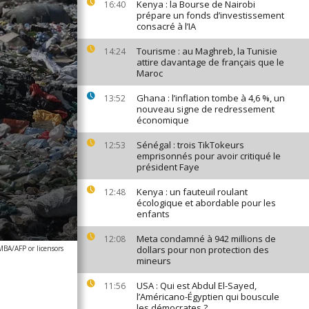
Kenya : la Bourse de Nairobi
16:40
prépare un fonds d’investissement
consacré à l’IA
Tourisme : au Maghreb, la Tunisie
14:24
attire davantage de français que le
Maroc
Ghana : l’inflation tombe à 4,6 %, un
13:52
nouveau signe de redressement
économique
Sénégal : trois TikTokeurs
12:53
emprisonnés pour avoir critiqué le
président Faye
Kenya : un fauteuil roulant
12:48
écologique et abordable pour les
enfants
Meta condamné à 942 millions de
12:08
A/AFP or licensors
dollars pour non protection des
mineurs
USA : Qui est Abdul El-Sayed,
11:56
l’Américano-Égyptien qui bouscule
les démocrates ?