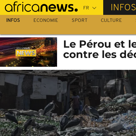
Passer
INFO
au
contenu
INFOS
ECONOMIE
SPORT
CULTURE
principal
Le Pérou et l
contre les dé