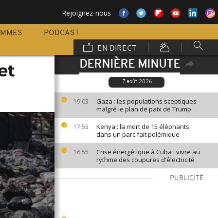
Rejoignez-nous
AMMES
PODCAST
EN DIRECT
DERNIÈRE MINUTE
et
7 août 2026
Gaza : les populations sceptiques
19:03
malgré le plan de paix de Trump
Kenya : la mort de 15 éléphants
17:55
dans un parc fait polémique
Crise énergétique à Cuba : vivre au
16:55
rythme des coupures d'électricité
PUBLICITÉ