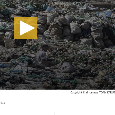
-
Copyright © africanews
TONY KARUMB
024