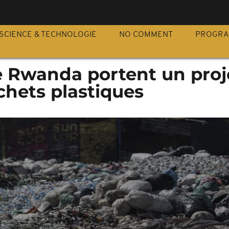
S
SCIENCE & TECHNOLOGIE
NO COMMENT
PROGR
e Rwanda portent un proj
chets plastiques