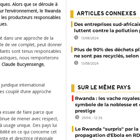
ques. Alors que se déroule à
ur l’environnement, le Rwanda
ARTICLES CONNEXES
e les producteurs responsables
ues.
Des entreprises sud-africai
luttent contre la pollution
it dans une approche de la
13/08/2024
ycle de vie complet, peut donner
Plus de 90% des déchets p
taillants sont tenus responsables
ne sont pas recyclés, selon
plastiques, nous remporterons
13/08/2024
e
Claude Bucyensenge
,
 juridique international
SUR LE MÊME PAYS
ques couplé d’une approche
Rwanda : les vache royales
symbole de la noblesse et
prestige
 essaie de faire parce que
29/06 - 12:36
tinue de mener avec respect,
e à usage unique. Des pays lui
Le Rwanda "surpris" par la
ibilité en ce qui concerne cet
propagation d'Ebola en RD
ente et directrice régionale