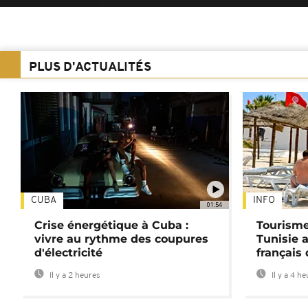
PLUS D'ACTUALITÉS
CUBA
INFO
01:54
Crise énergétique à Cuba :
Tourisme
vivre au rythme des coupures
Tunisie 
d'électricité
français
Il y a 2 heures
Il y a 4 h