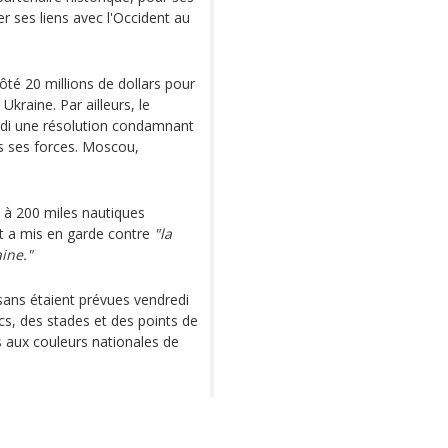
r ses liens avec l'Occident au
ôté 20 millions de dollars pour
kraine. Par ailleurs, le
redi une résolution condamnant
es ses forces. Moscou,
u à 200 miles nautiques
et a mis en garde contre
"la
ine."
isans étaient prévues vendredi
ics, des stades et des points de
s aux couleurs nationales de