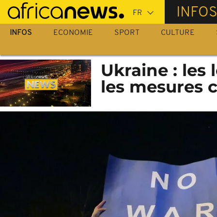
Passer
INFO
au
contenu
INFOS
ECONOMIE
SPORT
CULTURE
principal
Ukraine : les
les mesures c