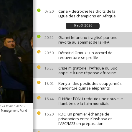
Canal+ décroche les droits de la
07:20
Ligue des champions en Afrique
5 août 2026
Gianni Infantino fragilisé par une
20:52
révolte au sommet de la FIFA
Détroit d'Ormuz : un accord de
20:50
réouverture se profile
Crise migratoire : l’Afrique du Sud
18:33
appelle à une réponse africaine
Kenya : des pesticides soupçonnés
18:02
d'avoir tué quinze éléphants
El Niño : l'ONU redoute une nouvelle
16:44
flambée de la faim mondiale
e 24 février 2022
-
set Management Fund
RDC: un premier échange de
16:20
prisonniers entre Kinshasa et
l'AFC/M23 en préparation