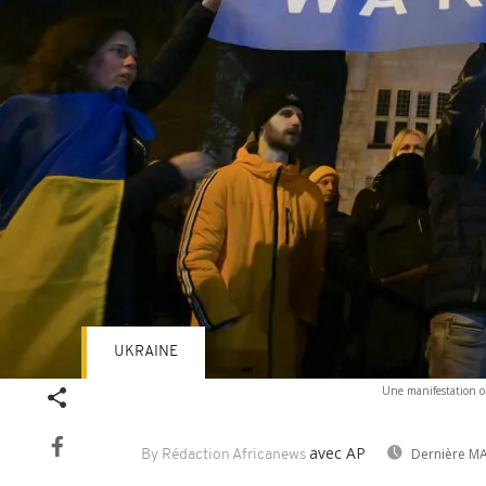
UKRAINE
Une manifestation or
avec AP
Dernière MA
By Rédaction Africanews