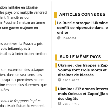
tion militaire en Ukraine
des pays ont multiplié vendredi
ARTICLES CONNEXES
ient financières ou
imir Poutine à mettre un terme
La Russie attaque l'Ukraine,
her une guerre majeure en
conflit se répercute dans 
entier
13/08/2024
ns punitives, la
Russie
a pris
s
vols britanniques
à
ailles à l'interdiction similaire
SUR LE MÊME PAYS
Ukraine : des frappes à Zapo
s sur l'extension des attaques
Soumy font trois morts et
aient dans un seul sens. Les
dizaines de blessés
é jusqu'aux premières heures
09/06 - 09:37
tine
encore plus durement que
Ukraine : 217 drones interc
ouvées.
mais Odessa et Zaporijjia 
des dégâts
 nous le frappons le plus
29/05 - 15:05
ndais
Mark Rutte
tôt vendredi.