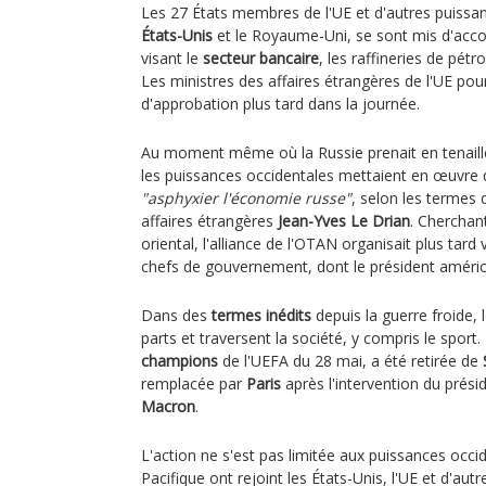
Les 27 États membres de l'UE et d'autres puissa
États-Unis
et le Royaume-Uni, se sont mis d'acco
visant le
secteur bancaire
, les raffineries de pétr
Les ministres des affaires étrangères de l'UE pou
d'approbation plus tard dans la journée.
Au moment même où la Russie prenait en tenaille 
les puissances occidentales mettaient en œuvre 
"asphyxier l'économie russe"
, selon les termes 
affaires étrangères
Jean-Yves Le Drian
. Cherchan
oriental, l'alliance de l'OTAN organisait plus tar
chefs de gouvernement, dont le président améri
Dans des
termes inédits
depuis la guerre froide,
parts et traversent la société, y compris le sport.
champions
de l'UEFA du 28 mai, a été retirée de
remplacée par
Paris
après l'intervention du prési
Macron
.
L'action ne s'est pas limitée aux puissances occi
Pacifique ont rejoint les États-Unis, l'UE et d'au