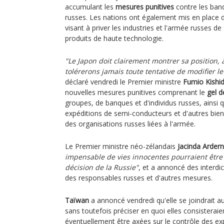
accumulant les
mesures punitives
contre les banq
russes. Les nations ont également mis en place 
visant à priver les industries et l'armée russes d
produits de haute technologie.
"Le Japon doit clairement montrer sa position, 
tolérerons jamais toute tentative de modifier le
déclaré vendredi le Premier ministre
Fumio Kishi
nouvelles mesures punitives comprenant le
gel d
groupes, de banques et d'individus russes, ainsi 
expéditions de semi-conducteurs et d'autres bien
des organisations russes liées à l'armée.
Le Premier ministre néo-zélandais
Jacinda Ardern
impensable de vies innocentes pourraient être
décision de la Russie"
, et a annoncé des interdi
des responsables russes et d'autres mesures.
Taïwan
a annoncé vendredi qu'elle se joindrait 
sans toutefois préciser en quoi elles consisteraien
éventuellement être axées sur le contrôle des ex