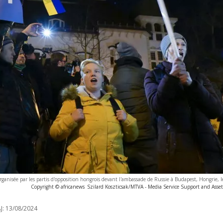
ganisée par les partis d'opposition hongrois devant l'ambassade de Russie à Budapest, Hongrie, l
Copyright © africanews
Szilard Koszticsak/MTVA - Media Service Support and As
J:
13/08/2024