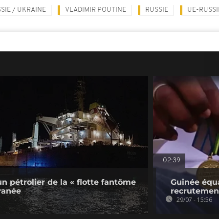
SIE / UKRAINE
VLADIMIR POUTINE
RUSSIE
UE-RUSSI
02:39
un pétrolier de la « flotte fantôme
Guinée équa
ranée
recrutement
29/07 - 15:56