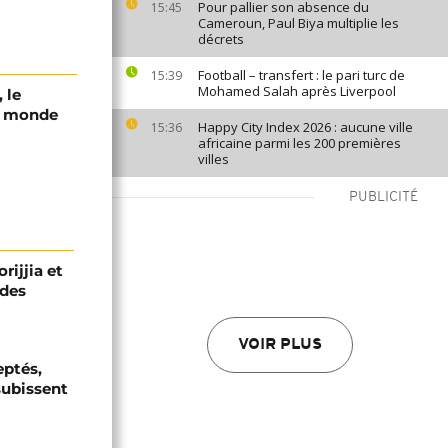
Pour pallier son absence du
15:45
Cameroun, Paul Biya multiplie les
décrets
Football – transfert : le pari turc de
15:39
Mohamed Salah après Liverpool
 le
le monde
Happy City Index 2026 : aucune ville
15:36
africaine parmi les 200 premières
villes
PUBLICITÉ
rijjia et
 des
VOIR PLUS
eptés,
subissent