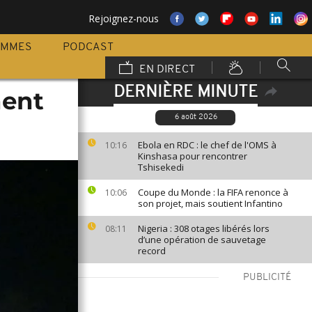
Rejoignez-nous
AMMES
PODCAST
EN DIRECT
DERNIÈRE MINUTE
nent
6 août 2026
Ebola en RDC : le chef de l'OMS à
10:16
Kinshasa pour rencontrer
Tshisekedi
Coupe du Monde : la FIFA renonce à
10:06
son projet, mais soutient Infantino
Nigeria : 308 otages libérés lors
08:11
d’une opération de sauvetage
record
PUBLICITÉ