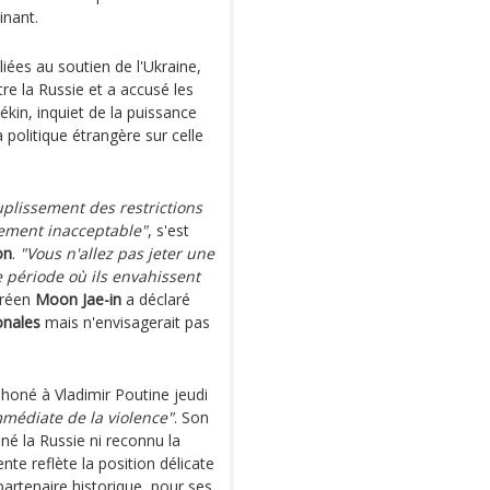
inant.
liées au soutien de l'Ukraine,
re la Russie et a accusé les
ékin, inquiet de la puissance
 politique étrangère sur celle
plissement des restrictions
lement inacceptable"
, s'est
on
.
"Vous n'allez pas jeter une
 période où ils envahissent
coréen
Moon Jae-in
a déclaré
onales
mais n'envisagerait pas
honé à Vladimir Poutine jeudi
mmédiate de la violence"
. Son
é la Russie ni reconnu la
nte reflète la position délicate
partenaire historique, pour ses