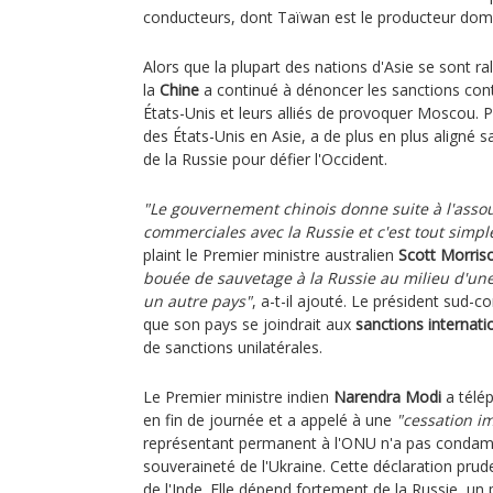
conducteurs, dont Taïwan est le producteur dom
Alors que la plupart des nations d'Asie se sont ral
la
Chine
a continué à dénoncer les sanctions cont
États-Unis et leurs alliés de provoquer Moscou. P
des États-Unis en Asie, a de plus en plus aligné sa
de la Russie pour défier l'Occident.
"Le gouvernement chinois donne suite à l'assou
commerciales avec la Russie et c'est tout simp
plaint le Premier ministre australien
Scott Morris
bouée de sauvetage à la Russie au milieu d'une
un autre pays"
, a-t-il ajouté. Le président sud-
que son pays se joindrait aux
sanctions internati
de sanctions unilatérales.
Le Premier ministre indien
Narendra Modi
a télép
en fin de journée et a appelé à une
"cessation i
représentant permanent à l'ONU n'a pas condamn
souveraineté de l'Ukraine. Cette déclaration prude
de l'Inde. Elle dépend fortement de la Russie, un 