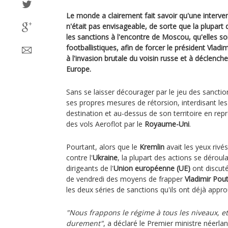
Le monde a clairement fait savoir qu'une interven
n'était pas envisageable, de sorte que la plupart 
les sanctions à l'encontre de Moscou, qu'elles so
footballistiques, afin de forcer le président Vlad
à l'invasion brutale du voisin russe et à déclenc
Europe.
Sans se laisser décourager par le jeu des sanctio
ses propres mesures de rétorsion, interdisant le
destination et au-dessus de son territoire en représ
des vols Aeroflot par le
Royaume-Uni
.
Pourtant, alors que le
Kremlin
avait les yeux rivé
contre l'
Ukraine
, la plupart des actions se déroul
dirigeants de l'
Union européenne (UE)
ont discut
de vendredi des moyens de frapper
Vladimir Pou
les deux séries de sanctions qu'ils ont déjà appr
"Nous frappons le régime à tous les niveaux, et
durement"
, a déclaré le Premier ministre néerla