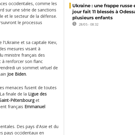
nces occidentales, comme les
Ukraine : une frappe russe 
rd sur une série de sanctions
jour fait 11 blessés à Odess
ole et le secteur de la défense.
plusieurs enfants
rsuivront le processus
28/05 - 08:32
l'Ukraine et sa capitale Kiev,
des mesures visant à
du ministre français des
t à renforcer son flanc
d vendredi un sommet virtuel de
cain
Joe Biden
.
 les menaces fusent de toutes
 La finale de la
Ligue des
Saint-Pétersbourg
et
dent français
Emmanuel
dentales. Des pays d'Asie et du
tres pays occidentaux en