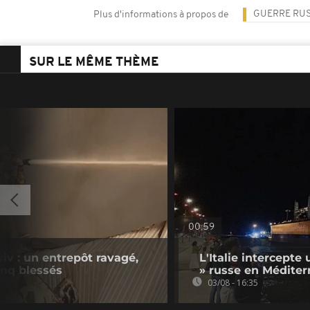
GUERRE RUS
Plus d'informations à propos de
SUR LE MÊME THÈME
00:59
iv : un entrepôt ravagé,
L'Italie intercepte 
inq blessés
» russe en Méditer
03/08 - 16:35