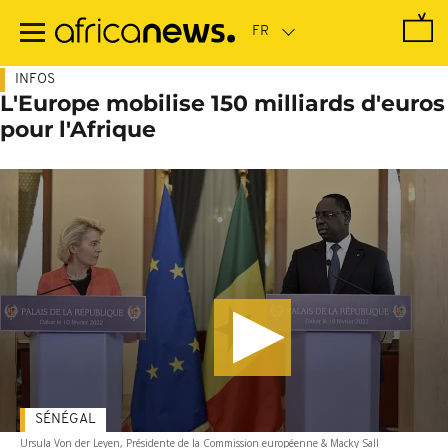
Passer
au
contenu
principal
INFOS
L'Europe mobilise 150 milliards d'euros
pour l'Afrique
SÉNÉGAL
Ursula Von der Leyen, Présidente de la Commission européenne & Macky Sall