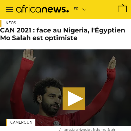
Passer
au
contenu
principal
INFOS
CAN 2021 : face au Nigeria, l'Égyptien
Mo Salah est optimiste
CAMEROUN
L'international égyptien, Mohamed Salah
-