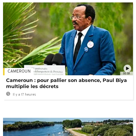
CAMEROUN
00:59
Cameroun : pour pallier son absence, Paul Biya
multiplie les décrets
Il y a 17 heures