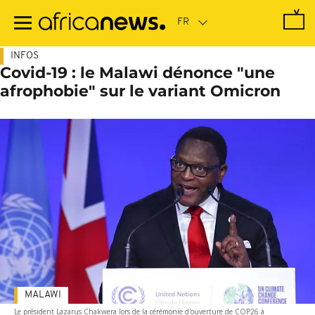
Passer
au
contenu
principal
INFOS
Covid-19 : le Malawi dénonce "une
afrophobie" sur le variant Omicron
MALAWI
Le président Lazarus Chakwera lors de la cérémonie d'ouverture de COP26 à