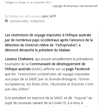
Glasgow, en Écosse, le 1er novembre 2021
-
Copyright © africanews
Yves Herman/AP
avec AFP
By Rédaction Africanews
Dernière MAJ:
13/08/2024
Les restrictions de voyage imposées à l'Afrique australe
par de nombreux pays occidentaux après l'annonce de la
détection du Omicron relève de
"l'afrophobie"
, a
dénoncé dimanche le président du Malawi.
Lazarus Chakwera
, qui assure actuellement la présidence
tournante de la
Communauté de développement de
l'Afrique australe
(SADC) affirme sur sa
page Facebook
que les
"restrictions unilatérales de voyage imposées
aux pays de la SADC par la Grande-Bretagne, l'Union
européenne, les Etats-Unis, l'Australie et d'autres n'ont
pas lieu d'être"
.
Si le président en exercice de la SADC se dit
"inquiet"
au
sujet du nouveau variant de la Covid-19, il a tenu à