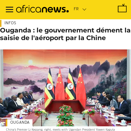
Passer
au
contenu
principal
INFOS
Ouganda : le gouvernement dément la
saisie de l'aéroport par la Chine
OUGANDA
China's Premier Li Keqiang, right, meets with Ugandan President Yoweri Kaguta