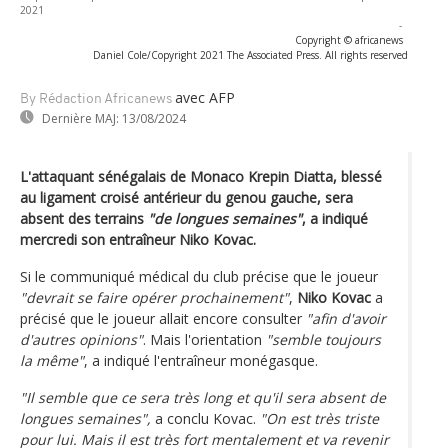
2021
-
Copyright © africanews
Daniel Cole/Copyright 2021 The Associated Press. All rights reserved
avec AFP
By Rédaction Africanews
Dernière MAJ:
13/08/2024
L'attaquant sénégalais de Monaco Krepin Diatta, blessé
au ligament croisé antérieur du genou gauche, sera
absent des terrains
"de longues semaines"
, a indiqué
mercredi son entraîneur Niko Kovac.
Si le communiqué médical du club précise que le joueur
"devrait se faire opérer prochainement"
,
Niko Kovac
a
précisé que le joueur allait encore consulter
"afin d'avoir
d'autres opinions"
. Mais l'orientation
"semble toujours
la même"
, a indiqué l'entraîneur monégasque.
"Il semble que ce sera très long et qu'il sera absent de
longues semaines",
a conclu Kovac.
"On est très triste
pour lui. Mais il est très fort mentalement et va revenir