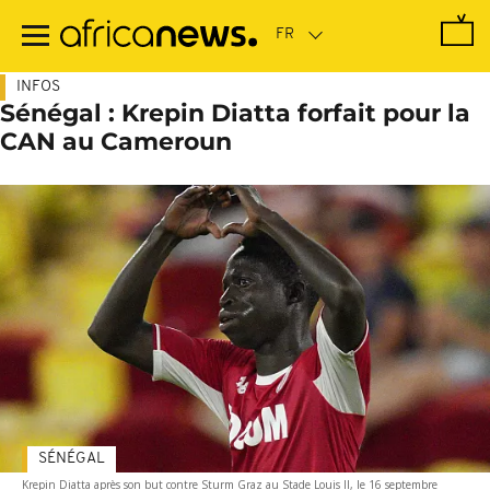
Passer
au
contenu
principal
INFOS
Sénégal : Krepin Diatta forfait pour la
CAN au Cameroun
SÉNÉGAL
Krepin Diatta après son but contre Sturm Graz au Stade Louis II, le 16 septembre