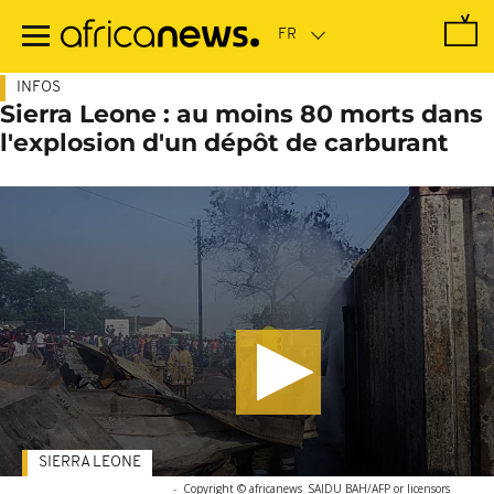
Passer
au
contenu
principal
INFOS
Sierra Leone : au moins 80 morts dans
l'explosion d'un dépôt de carburant
SIERRA LEONE
-
Copyright © africanews
SAIDU BAH/AFP or licensors