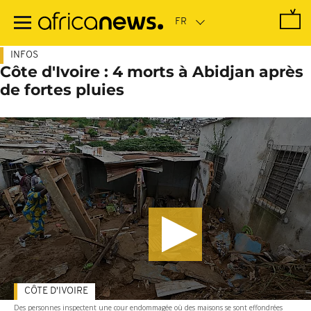
Passer
au
contenu
principal
INFOS
Côte d'Ivoire : 4 morts à Abidjan après
de fortes pluies
CÔTE D'IVOIRE
Des personnes inspectent une cour endommagée où des maisons se sont effondrées