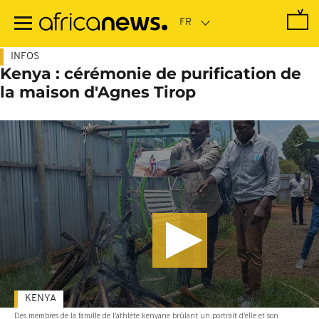
Passer
au
contenu
principal
INFOS
Kenya : cérémonie de purification de
la maison d'Agnes Tirop
KENYA
Des membres de la famille de l'athlète kenyane brûlant un portrait d'elle et son