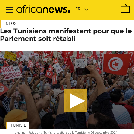
Passer
au
contenu
principal
INFOS
Les Tunisiens manifestent pour que le
Parlement soit rétabli
TUNISIE
Une manifestation à Tunis, la capitale de la Tunisie, le 26 septembre 2021
-