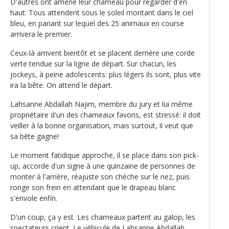
D'autres ont amené leur chameau pour regarder d'en
haut. Tous attendent sous le soleil montant dans le ciel
bleu, en pariant sur lequel des 25 animaux en course
arrivera le premier.
Ceux-là arrivent bientôt et se placent derrière une corde
verte tendue sur la ligne de départ. Sur chacun, les
jockeys, à peine adolescents: plus légers ils sont, plus vite
ira la bête. On attend le départ.
Lahsanne Abdallah Najim, membre du jury et lui même
propriétaire d'un des chameaux favoris, est stressé: il doit
veiller à la bonne organisation, mais surtout, il veut que
sa bête gagne!
Le moment fatidique approche, il se place dans son pick-
up, accorde d'un signe à une quinzaine de personnes de
monter à l'arrière, réajuste son chèche sur le nez, puis
ronge son frein en attendant que le drapeau blanc
s'envole enfin.
D'un coup, ça y est. Les chameaux partent au galop, les
spectateurs crient. Le véhicule de Lahsanne Abdallah