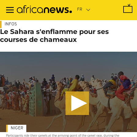
Passer
au
contenu
principal
INFOS
Le Sahara s'enflamme pour ses
courses de chameaux
NIGER
Participants ride their camels at the arriving point of the camel race, during the